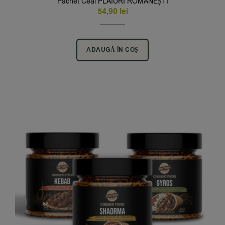
Pachet Ceai PLAIURI ROMÂNEȘTI
54,90
lei
ADAUGĂ ÎN COȘ