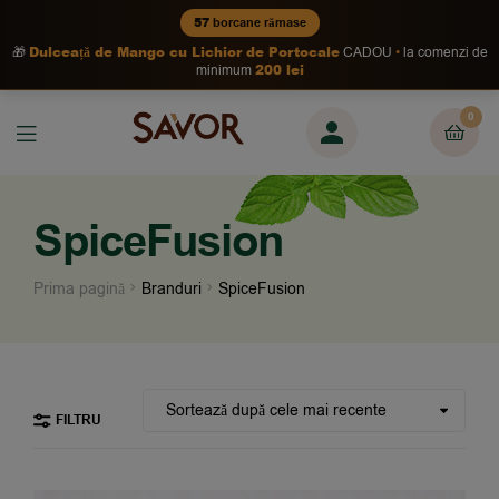
57
borcane rămase
Dulceață de Mango cu Lichior de Portocale
🎁
CADOU
la comenzi de
200 lei
minimum
0
SpiceFusion
Prima pagină
Branduri
SpiceFusion
FILTRU