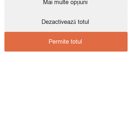
Mai multe opțiuni
Dezactivează totul
Permite totul
INFORMATII
Termeni si conditii
Politica de confidentialitate
Politica de utilizare cookie-uri și tehnologii similare
Prelucrarea datelor cu caracter personal
Returnare produse
Savor Club Rewards