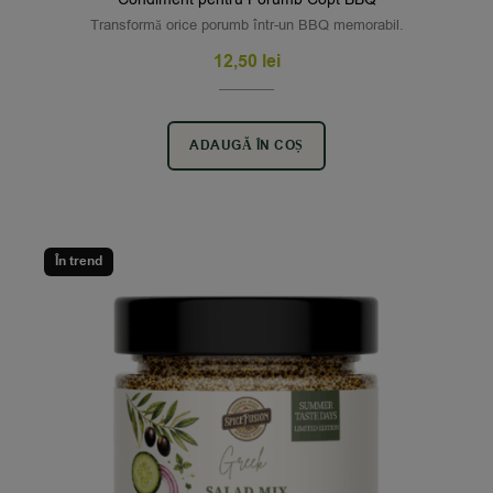
Transformă orice porumb într-un BBQ memorabil.
12,50
lei
ADAUGĂ ÎN COȘ
În trend