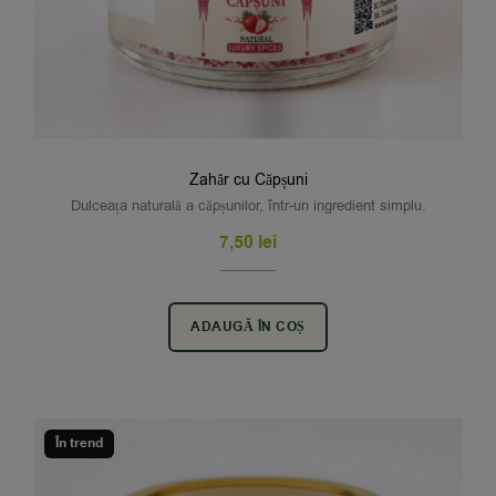
Zahăr cu Căpșuni
Dulceața naturală a căpșunilor, într-un ingredient simplu.
7,50
lei
ADAUGĂ ÎN COȘ
În trend