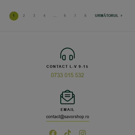
1
2
3
4
…
6
7
8
URMĂTORUL
CONTACT L-V 9-15
0733 015 532
EMAIL
contact@savorshop.ro