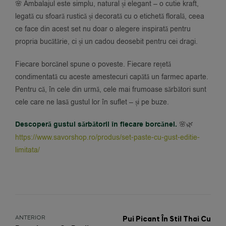
🌸 Ambalajul este simplu, natural și elegant – o cutie kraft,
legată cu sfoară rustică și decorată cu o etichetă florală, ceea
ce face din acest set nu doar o alegere inspirată pentru
propria bucătărie, ci și un cadou deosebit pentru cei dragi.
Fiecare borcănel spune o poveste. Fiecare rețetă
condimentată cu aceste amestecuri capătă un farmec aparte.
Pentru că, în cele din urmă, cele mai frumoase sărbători sunt
cele care ne lasă gustul lor în suflet – și pe buze.
Descoperă gustul sărbătorii în fiecare borcănel.
🌸🌿
https://www.savorshop.ro/produs/set-paste-cu-gust-editie-
limitata/
ANTERIOR
Pui Picant În Stil Thai Cu