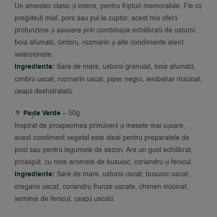
Un amestec clasic și intens, pentru fripturi memorabile. Fie că
pregătești miel, porc sau pui la cuptor, acest mix oferă
profunzime și savoare prin combinația echilibrată de usturoi,
boia afumată, cimbru, rozmarin și alte condimente atent
selecționate.
Ingrediente:
Sare de mare, usturoi granulat, boia afumată,
cimbru uscat, rozmarin uscat, piper negru, ienibahar măcinat,
ceapă deshidratată.
🥦
Paște Verde
– 50g
Inspirat de prospețimea primăverii și mesele mai ușoare,
acest condiment vegetal este ideal pentru preparatele de
post sau pentru legumele de sezon. Are un gust echilibrat,
proaspăt, cu note aromate de busuioc, coriandru și fenicul.
Ingrediente:
Sare de mare, usturoi uscat, busuioc uscat,
oregano uscat, coriandru frunze uscate, chimen măcinat,
semințe de fenicul, ceapă uscată.