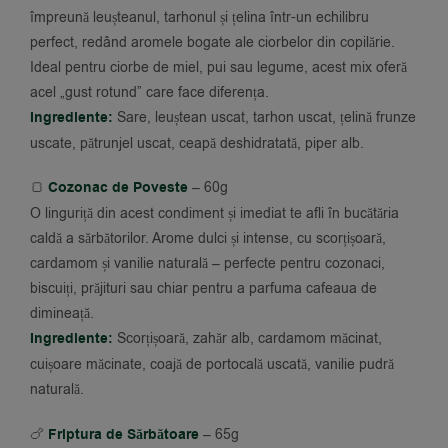
împreună leușteanul, tarhonul și țelina într-un echilibru
perfect, redând aromele bogate ale ciorbelor din copilărie.
Ideal pentru ciorbe de miel, pui sau legume, acest mix oferă
acel „gust rotund” care face diferența.
Ingrediente:
Sare, leuștean uscat, tarhon uscat, țelină frunze
uscate, pătrunjel uscat, ceapă deshidratată, piper alb.
🍞
Cozonac de Poveste
– 60g
O linguriță din acest condiment și imediat te afli în bucătăria
caldă a sărbătorilor. Arome dulci și intense, cu scorțișoară,
cardamom și vanilie naturală – perfecte pentru cozonaci,
biscuiți, prăjituri sau chiar pentru a parfuma cafeaua de
dimineață.
Ingrediente:
Scorțișoară, zahăr alb, cardamom măcinat,
cuișoare măcinate, coajă de portocală uscată, vanilie pudră
naturală.
🍗
Friptura de Sărbătoare
– 65g