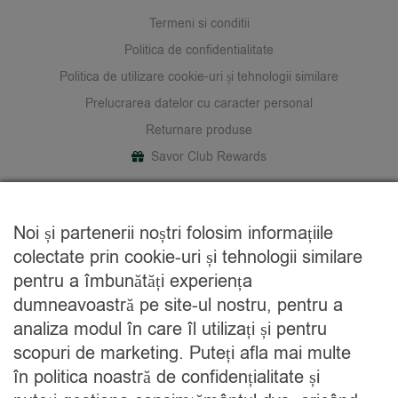
Termeni si conditii
Politica de confidentialitate
Politica de utilizare cookie-uri și tehnologii similare
Prelucrarea datelor cu caracter personal
Returnare produse
Savor Club Rewards
DESPRE NOI
Noi și partenerii noștri folosim informațiile
Cine suntem
colectate prin cookie-uri și tehnologii similare
Blog
pentru a îmbunătăți experiența
Contact
dumneavoastră pe site-ul nostru, pentru a
analiza modul în care îl utilizați și pentru
CATEGORII
scopuri de marketing. Puteți afla mai multe
în politica noastră de confidențialitate și
Condimente