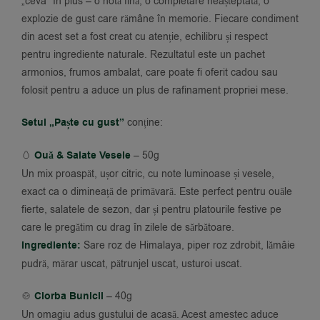
„ceva” în plus – o notă fină, o completare neașteptată, o
explozie de gust care rămâne în memorie. Fiecare condiment
din acest set a fost creat cu atenție, echilibru și respect
pentru ingrediente naturale. Rezultatul este un pachet
armonios, frumos ambalat, care poate fi oferit cadou sau
folosit pentru a aduce un plus de rafinament propriei mese.
Setul „Paște cu gust”
conține:
🥚
Ouă & Salate Vesele
– 50g
Un mix proaspăt, ușor citric, cu note luminoase și vesele,
exact ca o dimineață de primăvară. Este perfect pentru ouăle
fierte, salatele de sezon, dar și pentru platourile festive pe
care le pregătim cu drag în zilele de sărbătoare.
Ingrediente:
Sare roz de Himalaya, piper roz zdrobit, lămâie
pudră, mărar uscat, pătrunjel uscat, usturoi uscat.
🍲
Ciorba Bunicii
– 40g
Un omagiu adus gustului de acasă. Acest amestec aduce