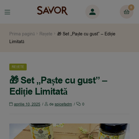
0
Prima pagină
Rețete
🎁 Set „Paște cu gust” – Ediție
Limitată
REȚETE
🎁 Set „Paște cu gust” –
Ediție Limitată
aprilie 10, 2025
de
spicefadm
0