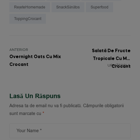
RețeteHomemade
SnackSănătos
Superfood
ToppingCrocant
ANTERIOR
Salată De Fructe
Overnight Oats Cu Mix
Tropicale Cu Mix
Crocant
URMĂTORUL
Crocant
Lasă Un Răspuns
Adresa ta de email nu va fi publicată.
Câmpurile obligatorii
sunt marcate cu
*