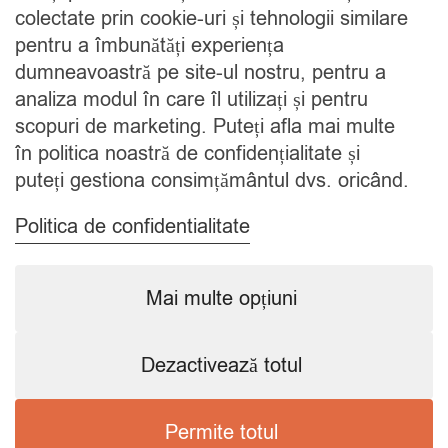
Cine suntem
colectate prin cookie-uri și tehnologii similare
Blog
pentru a îmbunătăți experiența
Contact
dumneavoastră pe site-ul nostru, pentru a
analiza modul în care îl utilizați și pentru
CATEGORII
scopuri de marketing. Puteți afla mai multe
în politica noastră de confidențialitate și
Condimente
puteți gestiona consimțământul dvs. oricând.
Mixuri
Ceaiuri
Politica de confidentialitate
Caută
Mai multe opțiuni
Dezactivează totul
Copyright © 2024 SavorShop
.
Toate drepturile rezervate.
Permite totul