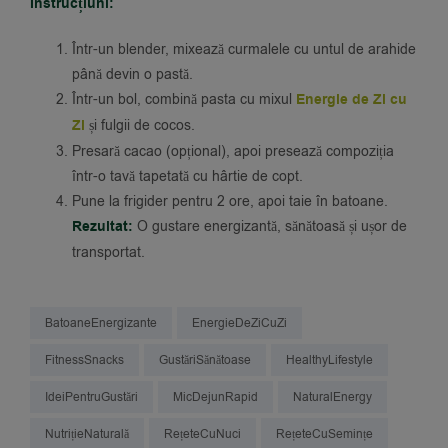
Instrucțiuni:
Într-un blender, mixează curmalele cu untul de arahide
până devin o pastă.
Într-un bol, combină pasta cu mixul
Energie de Zi cu
Zi
și fulgii de cocos.
Presară cacao (opțional), apoi presează compoziția
într-o tavă tapetată cu hârtie de copt.
Pune la frigider pentru 2 ore, apoi taie în batoane.
Rezultat:
O gustare energizantă, sănătoasă și ușor de
transportat.
BatoaneEnergizante
EnergieDeZiCuZi
FitnessSnacks
GustăriSănătoase
HealthyLifestyle
IdeiPentruGustări
MicDejunRapid
NaturalEnergy
NutrițieNaturală
RețeteCuNuci
RețeteCuSemințe