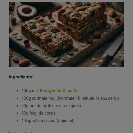
Ingrediente:
100g mix
Energie de Zi cu Zi
100g curmale moi (hidratate 10 minute în apă caldă)
50g unt de arahide sau migdale
30g fulgi de cocos
1 lingură de cacao (opțional)