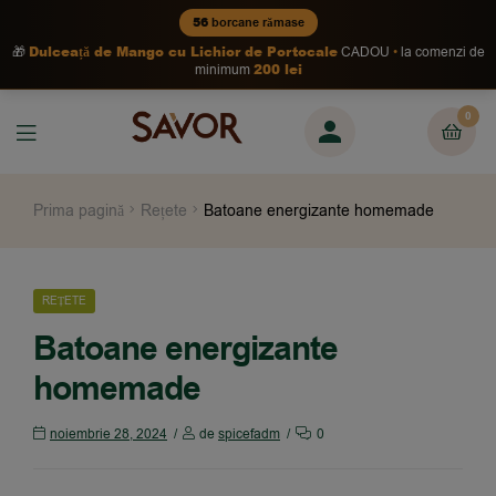
56
borcane rămase
Dulceață de Mango cu Lichior de Portocale
🎁
CADOU
la comenzi de
200 lei
minimum
0
Prima pagină
Rețete
Batoane energizante homemade
REȚETE
Batoane energizante
homemade
noiembrie 28, 2024
de
spicefadm
0