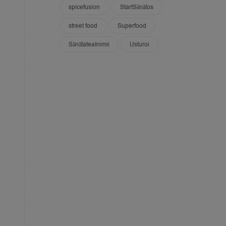
spicefusion
StartSănătos
street food
Superfood
SănătateaInimii
Usturoi