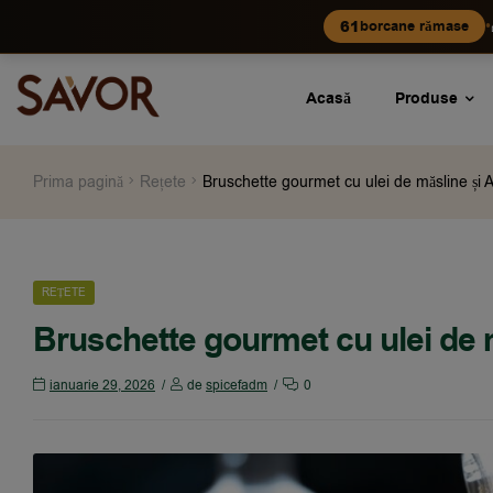
•
61
borcane rămase
Acasă
Produse
Prima pagină
Rețete
Bruschette gourmet cu ulei de măsline și A
REȚETE
Bruschette gourmet cu ulei de m
ianuarie 29, 2026
de
spicefadm
0