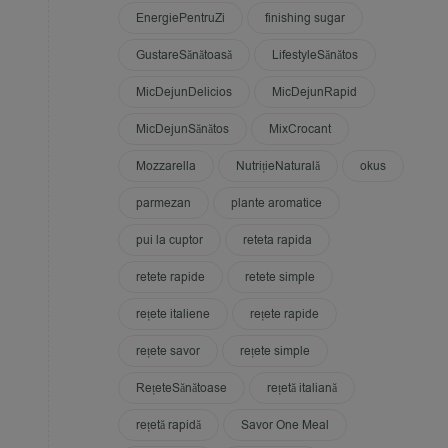
EnergiePentruZi
finishing sugar
GustareSănătoasă
LifestyleSănătos
MicDejunDelicios
MicDejunRapid
MicDejunSănătos
MixCrocant
Mozzarella
NutrițieNaturală
okus
parmezan
plante aromatice
pui la cuptor
reteta rapida
retete rapide
retete simple
rețete italiene
rețete rapide
rețete savor
rețete simple
RețeteSănătoase
rețetă italiană
rețetă rapidă
Savor One Meal