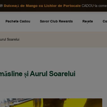
Dulceață de Mango cu Lichior de Portocale
•
🎁
CADOU
la com
Pachete Cadou
Savor Club Rewards
Rețete
Co
urul Soarelui
ăsline și Aurul Soarelui