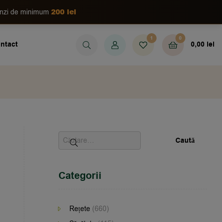
200 lei
enzi de minimum
1
0
ntact
0,00
lei
Categorii
Rețete
(660)