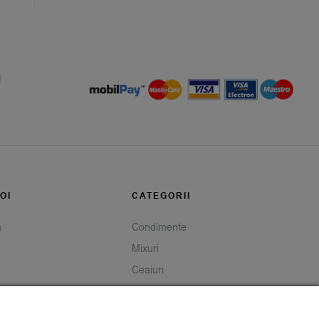
OI
CATEGORII
m
Condimente
Mixuri
Ceaiuri
Caută