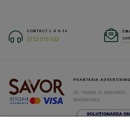
CONTACT L-V 9-15
EM
con
0733 015 532
PHANTASIA ADVERTISIN
BD. TRAIAN 15, BAIA MARE,
MARAMURES