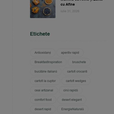
cu Afine
iulie 31, 2026
Etichete
Antioxidanți
aperitiv rapid
BreakfastInspiration
bruschete
bucătărie italiană
cartofi crocanti
cartofi la cuptor
cartofi wedges
ceai artizanal
cină rapidă
comfort food
desert elegant
desert rapid
EnergieNaturală