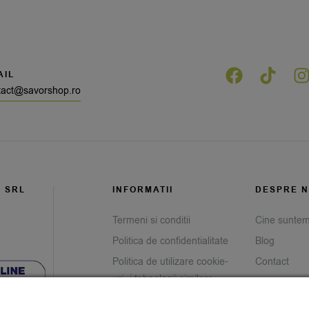
AIL
tact@savorshop.ro
G SRL
INFORMATII
DESPRE N
Termeni si conditii
Cine sunte
Politica de confidentialitate
Blog
Politica de utilizare cookie-
Contact
uri și tehnologii similare
Prelucrarea datelor cu