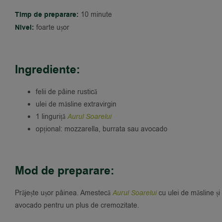
Timp de preparare:
10 minute
Nivel:
foarte ușor
Ingrediente:
felii de pâine rustică
ulei de măsline extravirgin
1 linguriță
Aurul Soarelui
opțional: mozzarella, burrata sau avocado
Mod de preparare:
Prăjește ușor pâinea. Amestecă
Aurul Soarelui
cu ulei de măsline și
avocado pentru un plus de cremozitate.