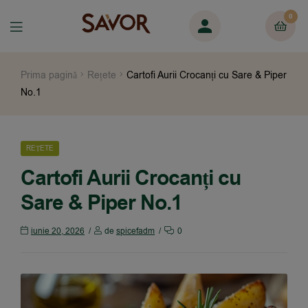
0
Prima pagină
Rețete
Cartofi Aurii Crocanți cu Sare & Piper
No.1
REȚETE
Cartofi Aurii Crocanți cu
Sare & Piper No.1
iunie 20, 2026
de
spicefadm
0