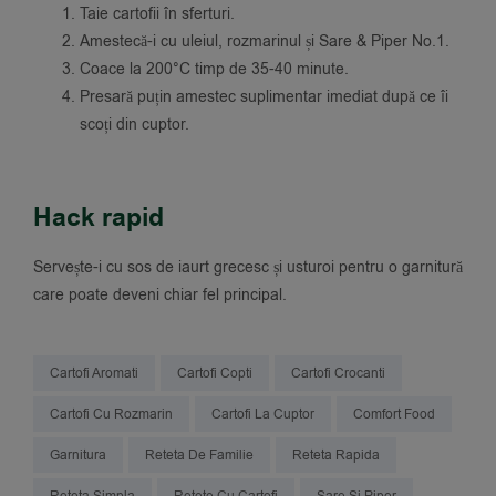
Taie cartofii în sferturi.
Amestecă-i cu uleiul, rozmarinul și Sare & Piper No.1.
Coace la 200°C timp de 35-40 minute.
Presară puțin amestec suplimentar imediat după ce îi
scoți din cuptor.
Hack rapid
Servește-i cu sos de iaurt grecesc și usturoi pentru o garnitură
care poate deveni chiar fel principal.
Cartofi Aromati
Cartofi Copti
Cartofi Crocanti
Cartofi Cu Rozmarin
Cartofi La Cuptor
Comfort Food
Garnitura
Reteta De Familie
Reteta Rapida
Reteta Simpla
Retete Cu Cartofi
Sare Si Piper