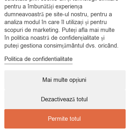
Blog
pentru a îmbunătăți experiența
Contact
dumneavoastră pe site-ul nostru, pentru a
analiza modul în care îl utilizați și pentru
CATEGORII
scopuri de marketing. Puteți afla mai multe
în politica noastră de confidențialitate și
Condimente
puteți gestiona consimțământul dvs. oricând.
Mixuri
Ceaiuri
Politica de confidentialitate
Caută
Mai multe opțiuni
Dezactivează totul
Copyright © 2024 SavorShop
.
Toate drepturile rezervate.
Permite totul