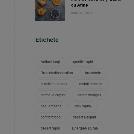
cu Afine
iulie 31, 2026
Etichete
Antioxidanți
aperitiv rapid
BreakfastInspiration
bruschete
bucătărie italiană
cartofi crocanti
cartofi la cuptor
cartofi wedges
ceai artizanal
cină rapidă
comfort food
desert elegant
desert rapid
EnergieNaturală