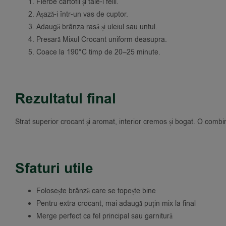
Fierbe cartofii și taie-i felii.
Așază-i într-un vas de cuptor.
Adaugă brânza rasă și uleiul sau untul.
Presară Mixul Crocant uniform deasupra.
Coace la 190°C timp de 20–25 minute.
Rezultatul final
Strat superior crocant și aromat, interior cremos și bogat. O combi
Sfaturi utile
Folosește brânză care se topește bine
Pentru extra crocant, mai adaugă puțin mix la final
Merge perfect ca fel principal sau garnitură