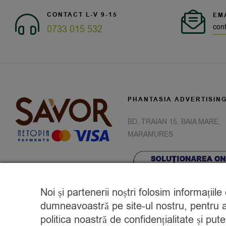
CONTACT L-V 9-15
EM
con
0733 015 532
PHANTASIA ADVERTISIN
BD. TRAIAN 15, BAIA MARE,
MARAMURES
Noi și partenerii noștri folosim informațiil
dumneavoastră pe site-ul nostru, pentru a 
politica noastră de confidențialitate și pu