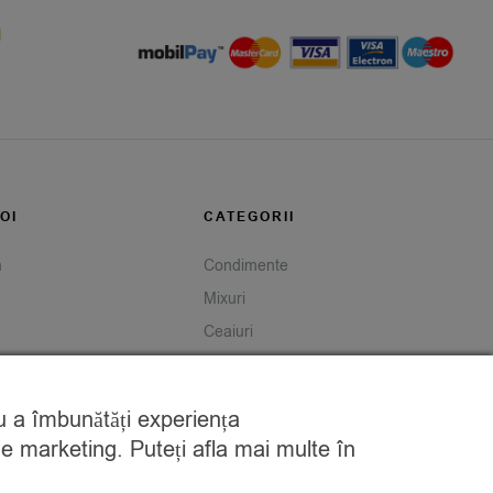
OI
CATEGORII
m
Condimente
Mixuri
Ceaiuri
Caută
tru a îmbunătăți experiența
de marketing. Puteți afla mai multe în