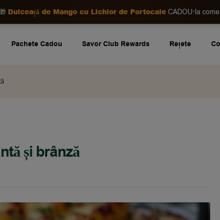
Dulceață de Mango cu Lichior de Portocale
•
🎁
CADOU
la com
Pachete Cadou
Savor Club Rewards
Rețete
Co
ză
ntă și brânză