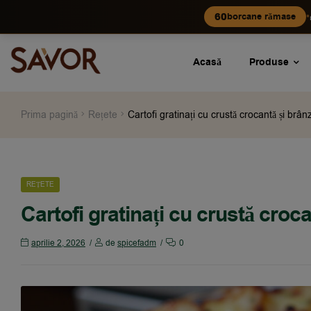
•
60
borcane rămase
Acasă
Produse
Prima pagină
Rețete
Cartofi gratinați cu crustă crocantă și brân
REȚETE
Cartofi gratinați cu crustă croca
aprilie 2, 2026
de
spicefadm
0