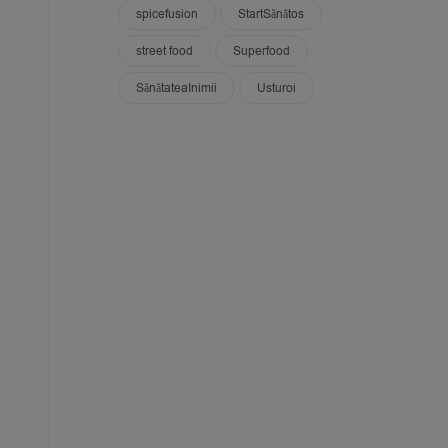
spicefusion
StartSănătos
street food
Superfood
SănătateaInimii
Usturoi