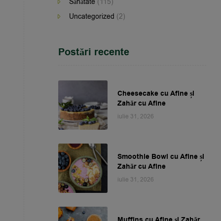
Sănătate
(115)
Uncategorized
(2)
Postări recente
Cheesecake cu Afine și
Zahăr cu Afine
iulie 31, 2026
Smoothie Bowl cu Afine și
Zahăr cu Afine
iulie 31, 2026
Muffins cu Afine și Zahăr