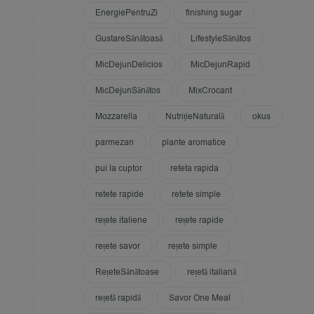
EnergiePentruZi
finishing sugar
GustareSănătoasă
LifestyleSănătos
MicDejunDelicios
MicDejunRapid
MicDejunSănătos
MixCrocant
Mozzarella
NutrițieNaturală
okus
parmezan
plante aromatice
pui la cuptor
reteta rapida
retete rapide
retete simple
rețete italiene
rețete rapide
rețete savor
rețete simple
RețeteSănătoase
rețetă italiană
rețetă rapidă
Savor One Meal