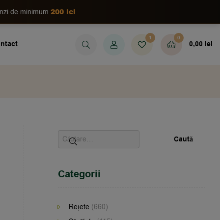
200 lei
enzi de minimum
1
0
ntact
0,00
lei
Categorii
Rețete
(660)