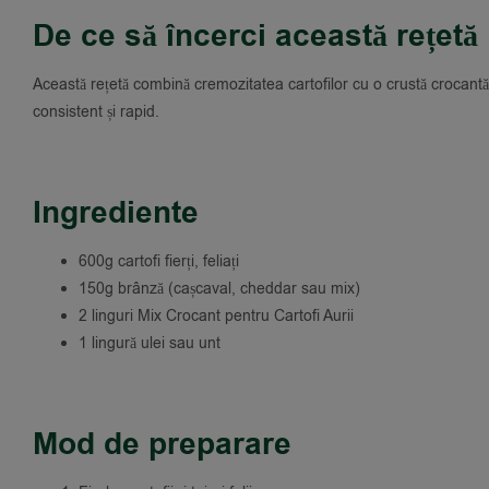
De ce să încerci această rețetă
Această rețetă combină cremozitatea cartofilor cu o crustă crocant
consistent și rapid.
Ingrediente
600g cartofi fierți, feliați
150g brânză (cașcaval, cheddar sau mix)
2 linguri Mix Crocant pentru Cartofi Aurii
1 lingură ulei sau unt
Mod de preparare