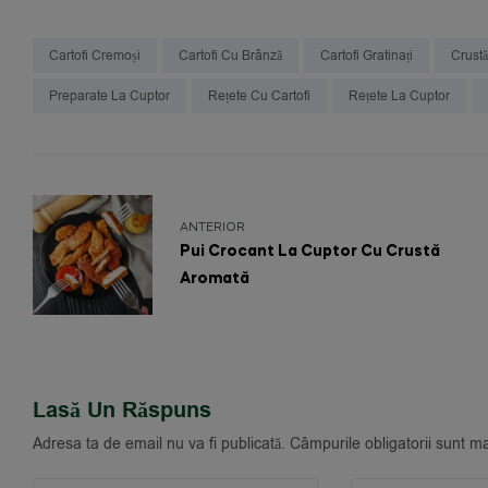
Cartofi Cremoși
Cartofi Cu Brânză
Cartofi Gratinați
Crustă
Preparate La Cuptor
Rețete Cu Cartofi
Rețete La Cuptor
ANTERIOR
Pui Crocant La Cuptor Cu Crustă
Aromată
Lasă Un Răspuns
Adresa ta de email nu va fi publicată.
Câmpurile obligatorii sunt m