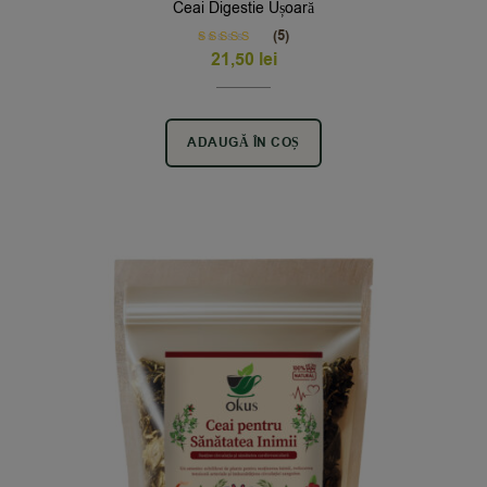
Ceai Digestie Ușoară
(5)
Rated
5.00
21,50
lei
out of 5
ADAUGĂ ÎN COȘ