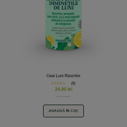
Ceai Luni Răcoritor
(5)
Rated
4.60
24,90
lei
out of 5
ADAUGĂ ÎN COȘ