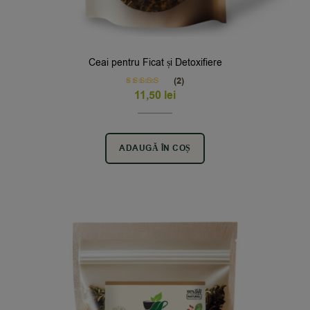
Ceai pentru Ficat și Detoxifiere
(2)
Rated
5.00
11,50
lei
out of 5
ADAUGĂ ÎN COȘ