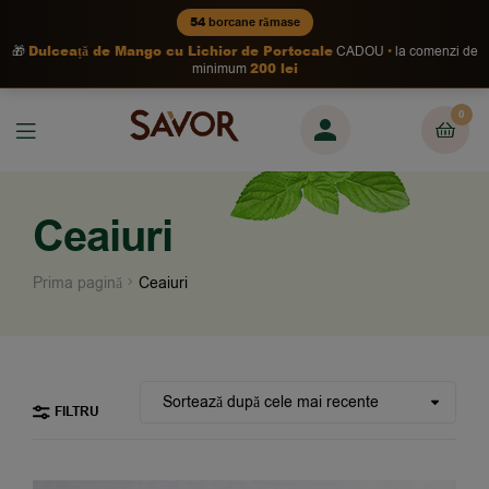
54
borcane rămase
Dulceață de Mango cu Lichior de Portocale
🎁
CADOU
la comenzi de
200 lei
minimum
0
Ceaiuri
Prima pagină
Ceaiuri
FILTRU