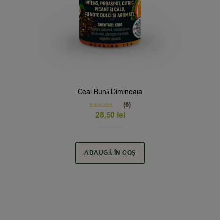
Ceai Bună Dimineața
(6)
Rated
5.00
28,50
lei
out of 5
ADAUGĂ ÎN COȘ