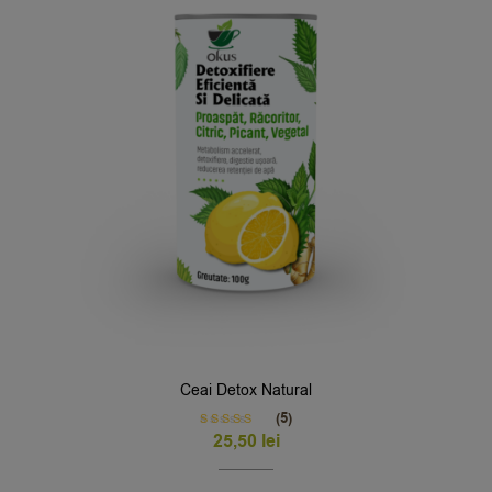
Ceai Detox Natural
(5)
Rated
5.00
25,50
lei
out of 5