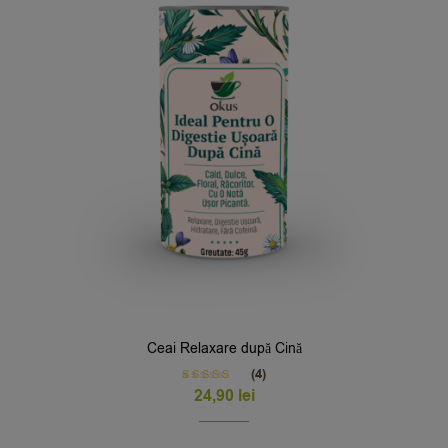
Ceai Relaxare după Cină
(4)
Rated
5.00
24,90
lei
out of 5