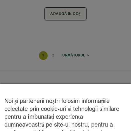
ADAUGĂ ÎN COȘ
1
2
URMĂTORUL
Noi și partenerii noștri folosim informațiile
CONTACT L-V 9-15
colectate prin cookie-uri și tehnologii similare
0733 015 532
pentru a îmbunătăți experiența
dumneavoastră pe site-ul nostru, pentru a