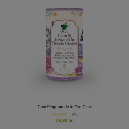
Ceai Eleganța de la Ora Cinci
(4)
Rated
5.00
39,90
lei
out of 5