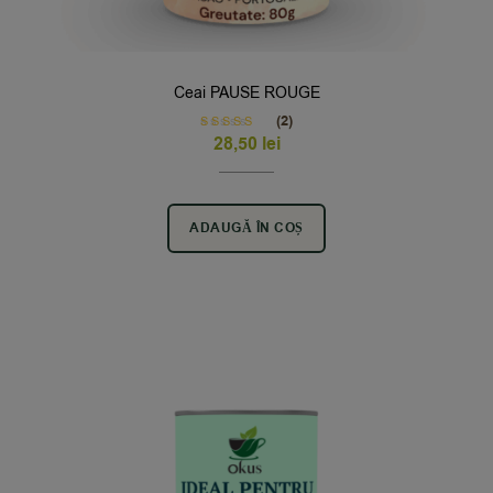
Ceai PAUSE ROUGE
(2)
Rated
5.00
28,50
lei
out of 5
ADAUGĂ ÎN COȘ