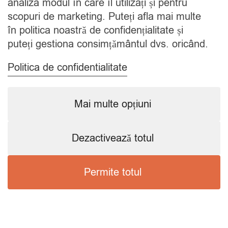
analiza modul în care îl utilizați și pentru
scopuri de marketing. Puteți afla mai multe
EMAIL
în politica noastră de confidențialitate și
contact@savorshop.ro
puteți gestiona consimțământul dvs. oricând.
Politica de confidentialitate
Mai multe opțiuni
Dezactivează totul
Permite totul