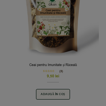
Ceai pentru Imunitate și Răceală
(3)
Rated
5.00
9,50
lei
out of 5
ADAUGĂ ÎN COȘ