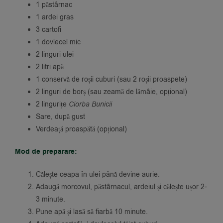
1 păstârnac
1 ardei gras
3 cartofi
1 dovlecel mic
2 linguri ulei
2 litri apă
1 conservă de roșii cuburi (sau 2 roșii proaspete)
2 linguri de borș (sau zeamă de lămâie, opțional)
2 lingurițe
Ciorba Bunicii
Sare, după gust
Verdeață proaspătă (opțional)
Mod de preparare:
Călește ceapa în ulei până devine aurie.
Adaugă morcovul, păstârnacul, ardeiul și călește ușor 2-
3 minute.
Pune apă și lasă să fiarbă 10 minute.