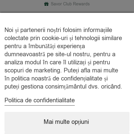
Savor Club Rewards
DESPRE NOI
Noi și partenerii noștri folosim informațiile
Cine suntem
colectate prin cookie-uri și tehnologii similare
Blog
pentru a îmbunătăți experiența
Contact
dumneavoastră pe site-ul nostru, pentru a
analiza modul în care îl utilizați și pentru
CATEGORII
scopuri de marketing. Puteți afla mai multe
în politica noastră de confidențialitate și
Condimente
puteți gestiona consimțământul dvs. oricând.
Mixuri
Ceaiuri
Politica de confidentialitate
Caută
Mai multe opțiuni