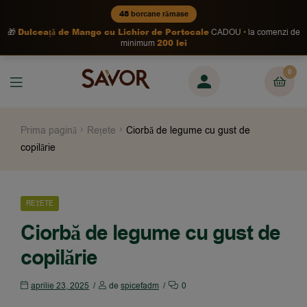
48
borcane rămase
Dulceață de Mango cu Lichior de Portocale
🎁
CADOU
la comenzi de
200 lei
minimum
0
Prima pagină
Rețete
Ciorbă de legume cu gust de
copilărie
REȚETE
Ciorbă de legume cu gust de
copilărie
aprilie 23, 2025
de
spicefadm
0