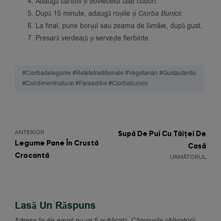
Adaugă cartofii și dovlecelul tăiat cuburi.
După 15 minute, adaugă roșiile și
Ciorba Bunicii
.
La final, pune borșul sau zeama de lămâie, după gust.
Presară verdeață și servește fierbinte.
#ciorbadelegume #retetetraditionale #vegetarian #gustautentic
#condimentnatural #faraaditivi #ciorbabunicii
ANTERIOR
Supă De Pui Cu Tăiței De
Legume Pane În Crustă
Casă
Crocantă
URMĂTORUL
Lasă Un Răspuns
Adresa ta de email nu va fi publicată.
Câmpurile obligatorii