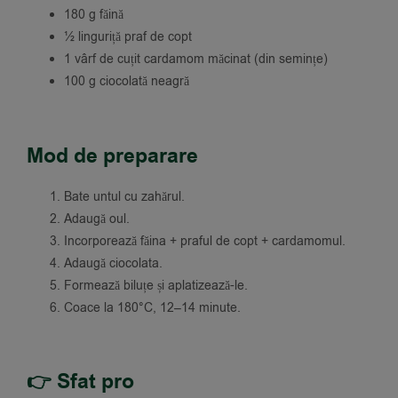
180 g făină
½ linguriță praf de copt
1 vârf de cuțit cardamom măcinat (din semințe)
100 g ciocolată neagră
Mod de preparare
Bate untul cu zahărul.
Adaugă oul.
Incorporează făina + praful de copt + cardamomul.
Adaugă ciocolata.
Formează biluțe și aplatizează-le.
Coace la 180°C, 12–14 minute.
👉 Sfat pro