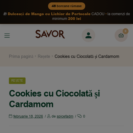
48
borcane rămase
Dulceață de Mango cu Lichior de Portocale
🎁
CADOU
la comenzi de
200 lei
minimum
0
Prima pagină
Rețete
Cookies cu Ciocolată și Cardamom
REȚETE
Cookies cu Ciocolată și
Cardamom
februarie 18, 2026
de
spicefadm
0