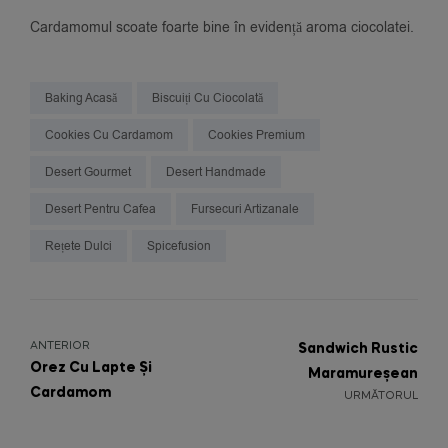
Cardamomul scoate foarte bine în evidență aroma ciocolatei.
Baking Acasă
Biscuiți Cu Ciocolată
Cookies Cu Cardamom
Cookies Premium
Desert Gourmet
Desert Handmade
Desert Pentru Cafea
Fursecuri Artizanale
Rețete Dulci
Spicefusion
ANTERIOR
Sandwich Rustic
Orez Cu Lapte Și
Maramureșean
Cardamom
URMĂTORUL