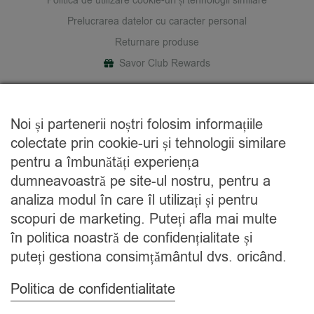
Politica de utilizare cookie-uri și tehnologii similare
Prelucrarea datelor cu caracter personal
Returnare produse
Savor Club Rewards
DESPRE NOI
Noi și partenerii noștri folosim informațiile
Cine suntem
colectate prin cookie-uri și tehnologii similare
Blog
pentru a îmbunătăți experiența
Contact
dumneavoastră pe site-ul nostru, pentru a
analiza modul în care îl utilizați și pentru
CATEGORII
scopuri de marketing. Puteți afla mai multe
în politica noastră de confidențialitate și
Condimente
puteți gestiona consimțământul dvs. oricând.
Mixuri
Ceaiuri
Politica de confidentialitate
Caută