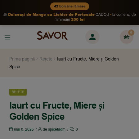
42
borcane rămase
Dulceață de Mango cu Lichior de Portocale
🎁
CADOU
la comenzi de
200 lei
minimum
0
Prima pagină
Rețete
Iaurt cu Fructe, Miere și Golden
Spice
REȚETE
Iaurt cu Fructe, Miere și
Golden Spice
mai 8, 2025
de
spicefadm
0