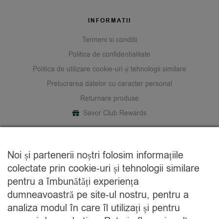
INFORMATII
Termeni si conditii
Politica de confidentialitate
Politica de utilizare cookie-uri și tehnologii similare
Prelucrarea datelor cu caracter personal
Returnare produse
Savor Club Rewards
DESPRE NOI
Noi și partenerii noștri folosim informațiile
Cine suntem
colectate prin cookie-uri și tehnologii similare
Blog
pentru a îmbunătăți experiența
Contact
dumneavoastră pe site-ul nostru, pentru a
analiza modul în care îl utilizați și pentru
CATEGORII