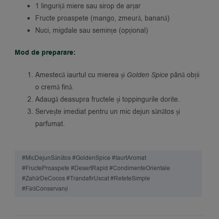
1 linguriță miere sau sirop de arțar
Fructe proaspete (mango, zmeură, banană)
Nuci, migdale sau semințe (opțional)
Mod de preparare:
Amestecă iaurtul cu mierea și
Golden Spice
până obții
o cremă fină.
Adaugă deasupra fructele și toppingurile dorite.
Servește imediat pentru un mic dejun sănătos și
parfumat.
#MicDejunSănătos #GoldenSpice #IaurtAromat
#FructeProaspete #DesertRapid #CondimenteOrientale
#ZahărDeCocos #TrandafirUscat #ReteteSimple
#FărăConservanți