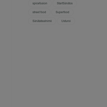
spicefusion
StartSănătos
street food
Superfood
SănătateaInimii
Usturoi