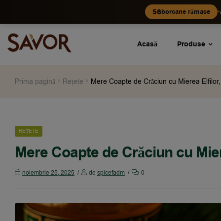
•
56
borcane rămase
Acasă
Produse
Prima pagină
Rețete
Mere Coapte de Crăciun cu Mierea Elfilor, 
REȚETE
Mere Coapte de Crăciun cu Mierea
noiembrie 25, 2025
de
spicefadm
0