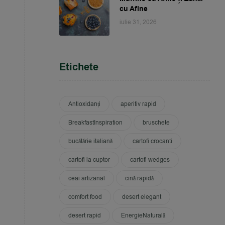
cu Afine
iulie 31, 2026
Etichete
Antioxidanți
aperitiv rapid
BreakfastInspiration
bruschete
bucătărie italiană
cartofi crocanti
cartofi la cuptor
cartofi wedges
ceai artizanal
cină rapidă
comfort food
desert elegant
desert rapid
EnergieNaturală