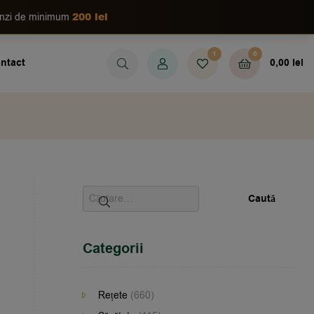
200 lei
enzi de minimum
1
0
ntact
0,00
lei
Categorii
Rețete
(660)