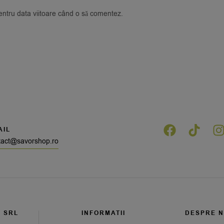
pentru data viitoare când o să comentez.
AIL
tact@savorshop.ro
G SRL
INFORMATII
DESPRE N