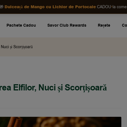
Dulceață de Mango cu Lichior de Portocale
•
🎁
CADOU
la com
Pachete Cadou
Savor Club Rewards
Rețete
Co
Nuci și Scorțișoară
 Elfilor, Nuci și Scorțișoară