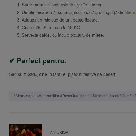
Spală merele și scobește-le ușor în interior.
Umple fiecare măr cu nuci, scorțișoară și o linguriță de
Mierea
Adaugă un mic cub de unt peste fiecare.
Coace 25–30 minute la 180°C.
Servește calde, cu încă o picătură de miere.
✔ Perfect pentru:
Seri cu zăpadă, cine în familie, platouri festive de desert.
#merecoapte #miereaelfilor #deserttradițional #sărbătorideiarnă #comfort
ANTERIOR