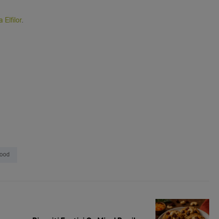
 Elfilor
.
food