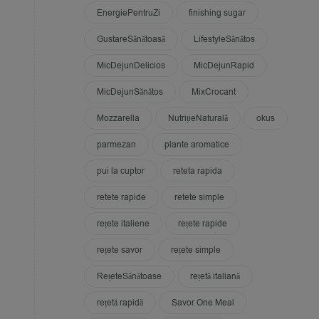
EnergiePentruZi
finishing sugar
GustareSănătoasă
LifestyleSănătos
MicDejunDelicios
MicDejunRapid
MicDejunSănătos
MixCrocant
Mozzarella
NutrițieNaturală
okus
parmezan
plante aromatice
pui la cuptor
reteta rapida
retete rapide
retete simple
rețete italiene
rețete rapide
rețete savor
rețete simple
RețeteSănătoase
rețetă italiană
rețetă rapidă
Savor One Meal