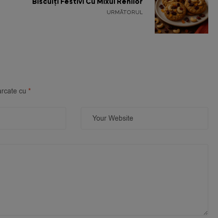
Biscuiți Festivi Cu Mixul Renilor
URMĂTORUL
arcate cu
*