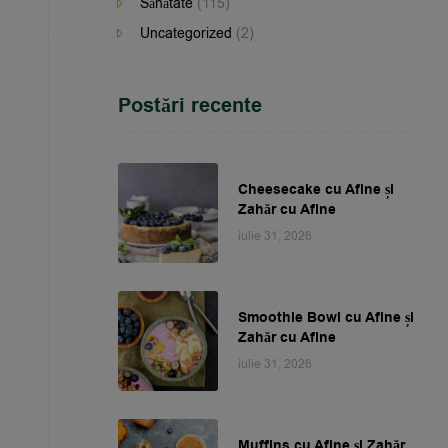
Sănătate
(115)
Uncategorized
(2)
Postări recente
Cheesecake cu Afine și
Zahăr cu Afine
iulie 31, 2026
Smoothie Bowl cu Afine și
Zahăr cu Afine
iulie 31, 2026
Muffins cu Afine și Zahăr