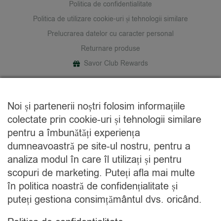
Politica de confidentialitate
Politica de utilizare cookie-uri și tehnologii similare
Prelucrarea datelor cu caracter personal
Returnare produse
Savor Club Rewards
DESPRE NOI
Noi și partenerii noștri folosim informațiile
Cine suntem
colectate prin cookie-uri și tehnologii similare
Blog
pentru a îmbunătăți experiența
Contact
dumneavoastră pe site-ul nostru, pentru a
analiza modul în care îl utilizați și pentru
CATEGORII
scopuri de marketing. Puteți afla mai multe
în politica noastră de confidențialitate și
Condimente
puteți gestiona consimțământul dvs. oricând.
Mixuri
Ceaiuri