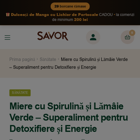
29
borcane rămase
Dulceață de Mango cu Lichior de Portocale
CADOU
la comenzi
200 lei
de minimum
0
Prima pagină
Sănătate
Miere cu Spirulină și Lămâie Verde
– Superaliment pentru Detoxifiere și Energie
SĂNĂTATE
Miere cu Spirulină și Lămâie
Verde – Superaliment pentru
Detoxifiere și Energie