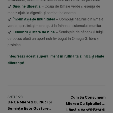
sustenabilă, fără efectele secundare ale zahărului procesat.
Susține digestia
– Coaja de lămâie verde și esența de
mentă ajută la digestie și combat balonarea.
Îmbunătățește imunitatea
– Compușii naturali din lămâie
verde, spirulină și miere ajută la întărirea sistemului imunitar.
Echilibru și stare de bine
– Semințele de cânepă și fulgii
de cocos oferă un aport nutritiv bogat în Omega-3, fibre și
proteine.
Integrează acest superaliment în rutina ta zilnică și simte
diferența!
ANTERIOR
Cum Să Consumăm
De Ce Mierea Cu Nuci Și
Mierea Cu Spirulină Și
Semințe Este Gustarea
URMĂTORUL
Lămâie Verde Pentru