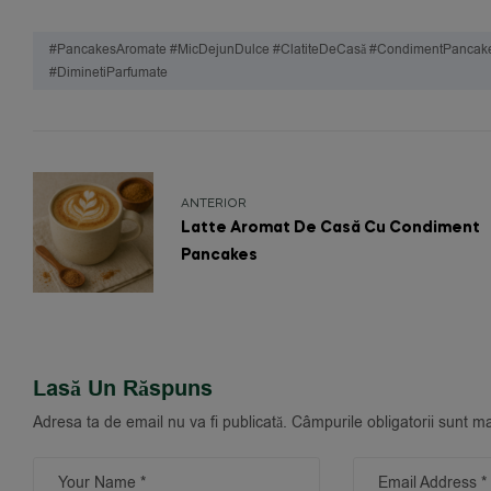
#PancakesAromate #MicDejunDulce #ClatiteDeCasă #CondimentPancakes
#DiminetiParfumate
ANTERIOR
Latte Aromat De Casă Cu Condiment
Pancakes
Lasă Un Răspuns
Adresa ta de email nu va fi publicată.
Câmpurile obligatorii sunt m