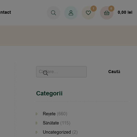
1
0
ntact
0,00
lei
Categorii
Rețete
(660)
Sănătate
(115)
Uncategorized
(2)