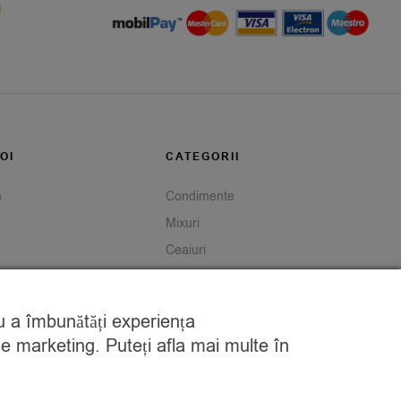
OI
CATEGORII
m
Condimente
Mixuri
Ceaiuri
Caută
tru a îmbunătăți experiența
de marketing. Puteți afla mai multe în