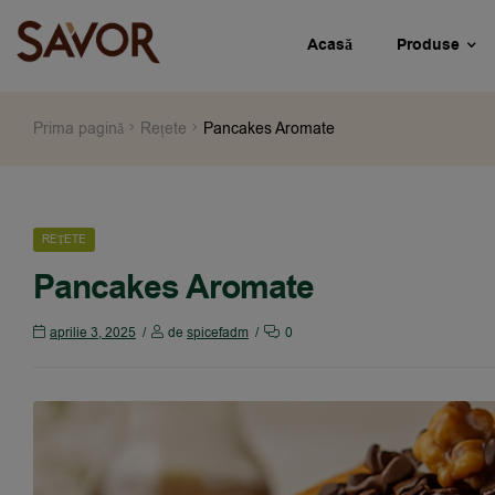
Acasă
Produse
Prima pagină
Rețete
Pancakes Aromate
REȚETE
Pancakes Aromate
aprilie 3, 2025
de
spicefadm
0