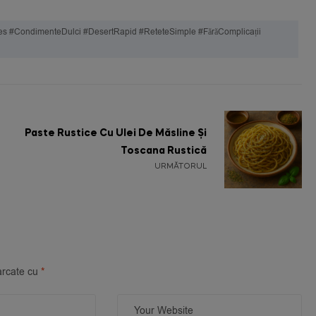
 #CondimenteDulci #DesertRapid #ReteteSimple #FărăComplicații
Paste Rustice Cu Ulei De Măsline Și
Toscana Rustică
URMĂTORUL
arcate cu
*