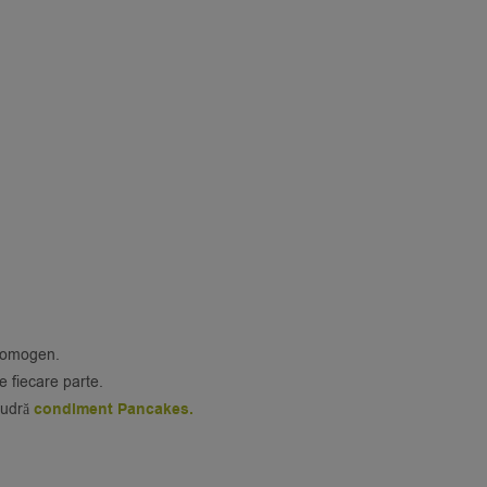
t omogen.
pe fiecare parte.
pudră
condiment Pancakes.