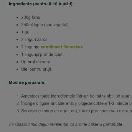
Ingrediente (pentru 8-10 bucăți):
200g făină
250ml lapte (sau vegetal)
1 ou
2 linguri zahăr
2 lingurițe
condiment Pancakes
1 linguriță praf de copt
Un praf de sare
Ulei pentru prăjit
Mod de preparare:
Amestecă toate ingredientele într-un bol până obții un alua
Încinge o tigaie antiaderentă și prăjește clătitele 1-2 minute 
Servește cu sirop de arțar, unt, fructe proaspete sau extra 
👉
Clasicul mic dejun reinventat cu arome calde și parfumate.