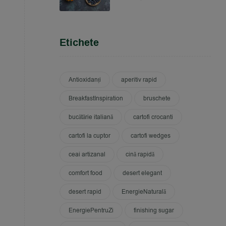
Etichete
Antioxidanți
aperitiv rapid
BreakfastInspiration
bruschete
bucătărie italiană
cartofi crocanti
cartofi la cuptor
cartofi wedges
ceai artizanal
cină rapidă
comfort food
desert elegant
desert rapid
EnergieNaturală
EnergiePentruZi
finishing sugar