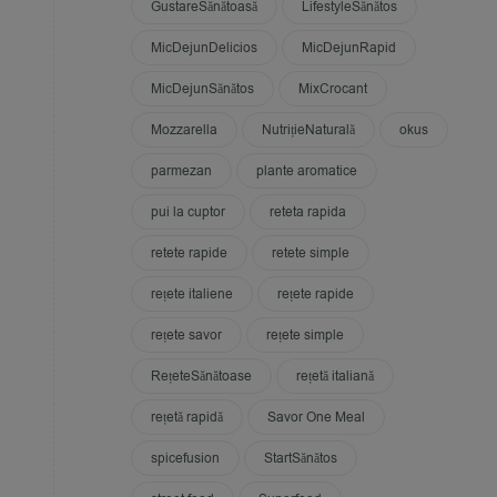
GustareSănătoasă
LifestyleSănătos
MicDejunDelicios
MicDejunRapid
MicDejunSănătos
MixCrocant
Mozzarella
NutrițieNaturală
okus
parmezan
plante aromatice
pui la cuptor
reteta rapida
retete rapide
retete simple
rețete italiene
rețete rapide
rețete savor
rețete simple
RețeteSănătoase
rețetă italiană
rețetă rapidă
Savor One Meal
spicefusion
StartSănătos