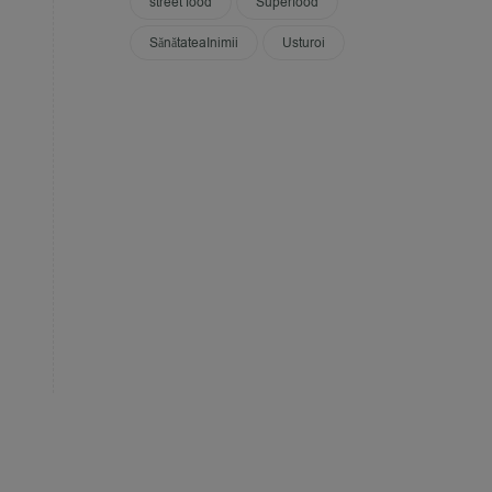
street food
Superfood
SănătateaInimii
Usturoi