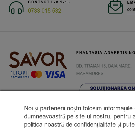
CONTACT L-V 9-15
EM
con
0733 015 532
PHANTASIA ADVERTISIN
BD. TRAIAN 15, BAIA MARE,
MARAMURES
Noi și partenerii noștri folosim informațiil
dumneavoastră pe site-ul nostru, pentru a 
politica noastră de confidențialitate și pu