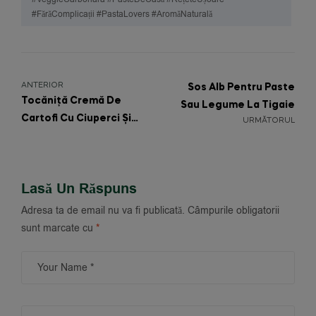
#FărăComplicații #PastaLovers #AromăNaturală
ANTERIOR
Sos Alb Pentru Paste
Tocăniță Cremă De
Sau Legume La Tigaie
Cartofi Cu Ciuperci Și
URMĂTORUL
Note Rustice
Lasă Un Răspuns
Adresa ta de email nu va fi publicată.
Câmpurile obligatorii
sunt marcate cu
*