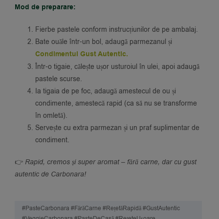
Mod de preparare:
Fierbe pastele conform instrucțiunilor de pe ambalaj.
Bate ouăle într-un bol, adaugă parmezanul și
Condimentul Gust Autentic.
Într-o tigaie, călește ușor usturoiul în ulei, apoi adaugă
pastele scurse.
Ia tigaia de pe foc, adaugă amestecul de ou și
condimente, amestecă rapid (ca să nu se transforme
în omletă).
Servește cu extra parmezan și un praf suplimentar de
condiment.
👉
Rapid, cremos și super aromat – fără carne, dar cu gust
autentic de Carbonara!
#PasteCarbonara #FărăCarne #RețetăRapidă #GustAutentic
#VeggieCarbonara #PasteDeCasă #RețeteUșoare