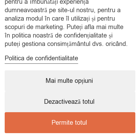
pentru a îmbunătăți experiența
Contact
dumneavoastră pe site-ul nostru, pentru a
analiza modul în care îl utilizați și pentru
CATEGORII
scopuri de marketing. Puteți afla mai multe
în politica noastră de confidențialitate și
Condimente
puteți gestiona consimțământul dvs. oricând.
Mixuri
Ceaiuri
Politica de confidentialitate
Caută
Mai multe opțiuni
Dezactivează totul
Copyright © 2024 SavorShop
.
Toate drepturile rezervate.
Permite totul
Preferințele mele de consimțământ