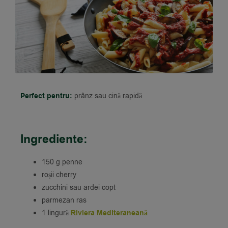
Perfect pentru:
prânz sau cină rapidă
Ingrediente:
150 g penne
roșii cherry
zucchini sau ardei copt
parmezan ras
1 lingură
Riviera Mediteraneană