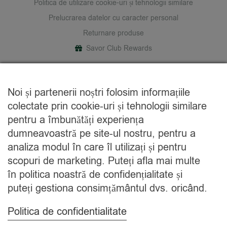
Politica de utilizare cookie-uri și tehnologii similare
Prelucrarea datelor cu caracter personal
Returnare produse
Savor Club Rewards
DESPRE NOI
Noi și partenerii noștri folosim informațiile
Cine suntem
colectate prin cookie-uri și tehnologii similare
Blog
pentru a îmbunătăți experiența
Contact
dumneavoastră pe site-ul nostru, pentru a
analiza modul în care îl utilizați și pentru
CATEGORII
scopuri de marketing. Puteți afla mai multe
în politica noastră de confidențialitate și
Condimente
puteți gestiona consimțământul dvs. oricând.
Mixuri
Ceaiuri
Politica de confidentialitate