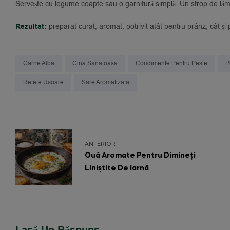
Servește cu legume coapte sau o garnitură simplă. Un strop de lămâi
Rezultat:
preparat curat, aromat, potrivit atât pentru prânz, cât și 
Carne Alba
Cina Sanatoasa
Condimente Pentru Peste
P
Retete Usoare
Sare Aromatizata
ANTERIOR
Ouă Aromate Pentru Dimineți
Liniștite De Iarnă