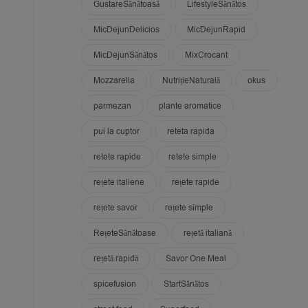
GustareSănătoasă
LifestyleSănătos
MicDejunDelicios
MicDejunRapid
MicDejunSănătos
MixCrocant
Mozzarella
NutrițieNaturală
okus
parmezan
plante aromatice
pui la cuptor
reteta rapida
retete rapide
retete simple
rețete italiene
rețete rapide
rețete savor
rețete simple
RețeteSănătoase
rețetă italiană
rețetă rapidă
Savor One Meal
spicefusion
StartSănătos