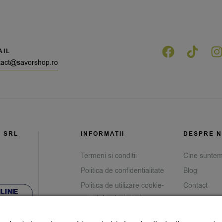
AIL
tact@savorshop.ro
G SRL
INFORMATII
DESPRE N
Termeni si conditii
Cine sunte
Politica de confidentialitate
Blog
Politica de utilizare cookie-
Contact
uri și tehnologii similare
Prelucrarea datelor cu