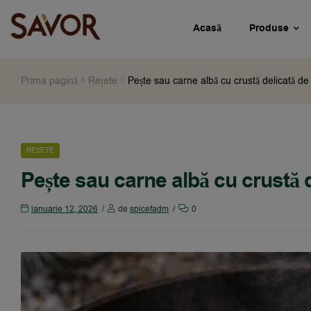
Acasă
Produse
Prima pagină
Rețete
Pește sau carne albă cu crustă delicată de 
REȚETE
Pește sau carne albă cu crustă d
ianuarie 12, 2026
de
spicefadm
0