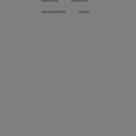
street food
Superfood
SănătateaInimii
Usturoi