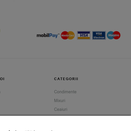
OI
CATEGORII
m
Condimente
Mixuri
Ceaiuri
Caută