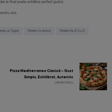
e la final poate echilibra perfect gustul.
pentru cină.
este La Tigaie
Retete Cu Ierburi
Retete De Zi Cu Zi
Pizza Mediterraneo Clasică – Gust
Simplu, Echilibrat, Autentic
URMĂTORUL