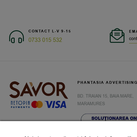
CONTACT L-V 9-15
EM
con
0733 015 532
PHANTASIA ADVERTISIN
BD. TRAIAN 15, BAIA MARE,
MARAMURES