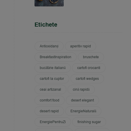
Etichete
Antioxidanți
aperitiv rapid
BreakfastInspiration
bruschete
bucătărie italiană
cartofi crocanti
cartofi la cuptor
cartofi wedges
ceai artizanal
cină rapidă
comfort food
desert elegant
desert rapid
EnergieNaturală
EnergiePentruZi
finishing sugar