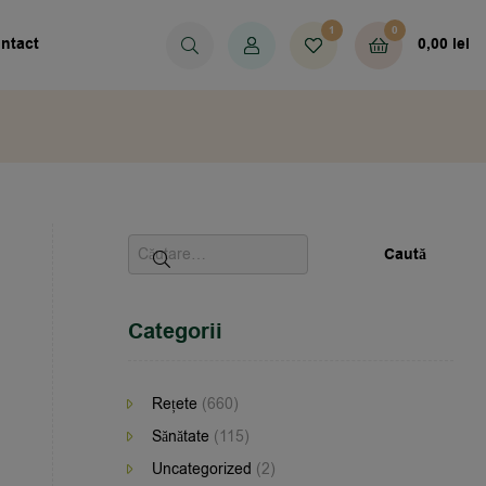
1
0
ntact
0,00
lei
Categorii
Rețete
(660)
Sănătate
(115)
Uncategorized
(2)