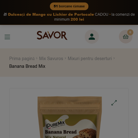
51
borcane rămase
Dulceață de Mango cu Lichior de Portocale
🎁
CADOU
la comenzi de
200 lei
minimum
0
Prima pagină
Mix Savuros
Mixuri pentru deserturi
Banana Bread Mix
🔍