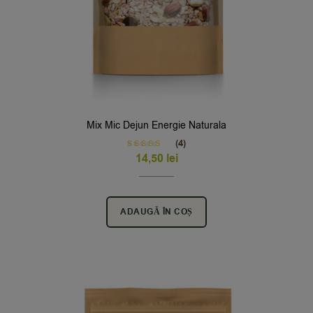
Mix Mic Dejun Energie Naturala
(4)
Rated
5.00
14,50
lei
out of 5
ADAUGĂ ÎN COȘ