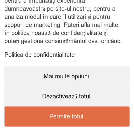
pentru a îmbunătăți experiența
Contact
dumneavoastră pe site-ul nostru, pentru a
analiza modul în care îl utilizați și pentru
CATEGORII
scopuri de marketing. Puteți afla mai multe
în politica noastră de confidențialitate și
Condimente
puteți gestiona consimțământul dvs. oricând.
Mixuri
Ceaiuri
Politica de confidentialitate
Caută
Mai multe opțiuni
Dezactivează totul
Copyright © 2024 SavorShop
.
Toate drepturile rezervate.
Permite totul
Preferințele mele de consimțământ