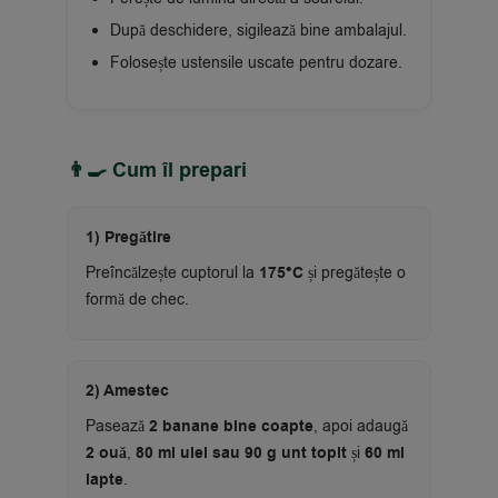
După deschidere, sigilează bine ambalajul.
Folosește ustensile uscate pentru dozare.
👨‍🍳 Cum îl prepari
1) Pregătire
Preîncălzește cuptorul la
175°C
și pregătește o
formă de chec.
2) Amestec
Pasează
2 banane bine coapte
, apoi adaugă
2 ouă
,
80 ml ulei sau 90 g unt topit
și
60 ml
lapte
.