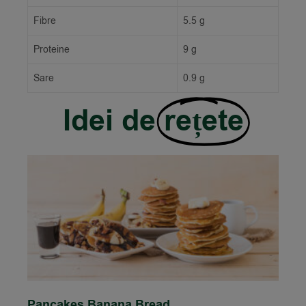
Fibre
5.5 g
Proteine
9 g
Sare
0.9 g
Idei de
rețete
Pancakes Banana Bread