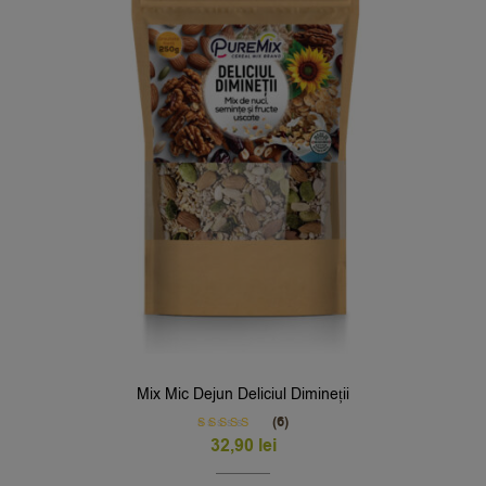
Mix Mic Dejun Deliciul Dimineții
(6)
Rated
5.00
32,90
lei
out of 5