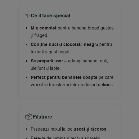
✨
Ce îl face special
Mix complet
pentru banana bread gustos
și fraged.
Conține nuci și ciocolată neagră
pentru
textură și gust bogat.
Se prepară ușor
– adaugi banane, ouă,
ulei/unt și lapte.
Perfect pentru bananele coapte
pe care
vrei să le transformi într-un desert delicios.
📦
Păstrare
Păstrează mixul la loc
uscat și răcoros
.
Ferește de lumina directă a soarelui.