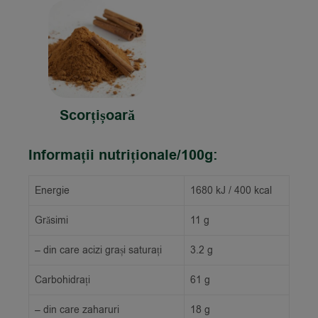
Scorțișoară
Informații nutriționale/100g:
Energie
1680 kJ / 400 kcal
Grăsimi
11 g
– din care acizi grași saturați
3.2 g
Carbohidrați
61 g
– din care zaharuri
18 g