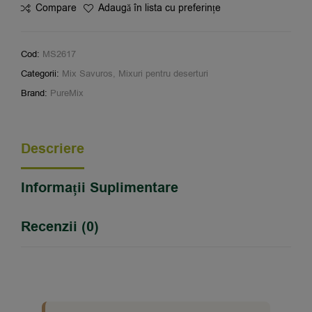
Compare
Adaugă în lista cu preferințe
Cod:
MS2617
Categorii:
Mix Savuros
,
Mixuri pentru deserturi
Brand:
PureMix
Descriere
Informații Suplimentare
Recenzii (0)