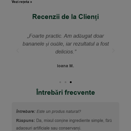
Vezi rețeta »
Recenzii de la Clienți
„L-am făcut într-o duminică dimineața
st
și a ieșit perfect. Moale, aromat și
foarte ușor de preparat.”
Maria M.
Întrebări frecvente
Întrebare:
Este un produs natural?
Răspuns:
Da, mixul conține ingrediente simple, fără
adaosuri artificiale sau conservanți.