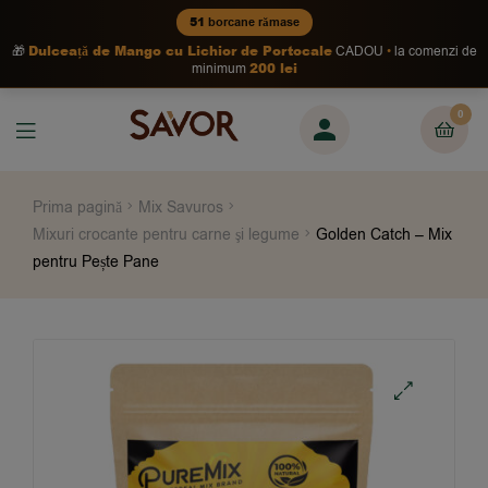
51
borcane rămase
Dulceață de Mango cu Lichior de Portocale
🎁
CADOU
la comenzi de
200 lei
minimum
0
Prima pagină
Mix Savuros
Mixuri crocante pentru carne şi legume
Golden Catch – Mix
pentru Pește Pane
🔍