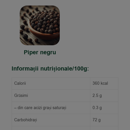
Piper negru
Informații nutriționale/100g:
Calorii
360 kcal
Grăsimi
2.5 g
– din care acizi grași saturați
0.3 g
Carbohidrați
72 g