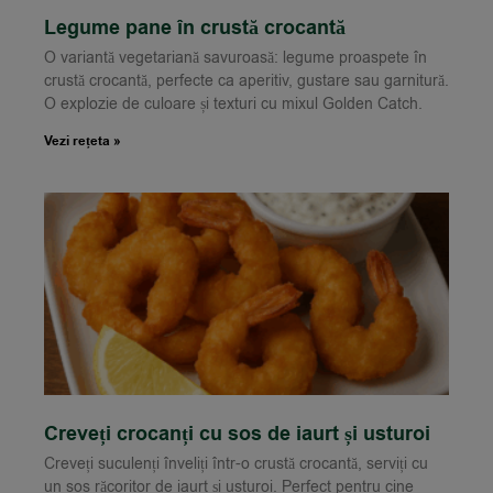
Legume pane în crustă crocantă
O variantă vegetariană savuroasă: legume proaspete în
crustă crocantă, perfecte ca aperitiv, gustare sau garnitură.
O explozie de culoare și texturi cu mixul Golden Catch.
Vezi rețeta »
Creveți crocanți cu sos de iaurt și usturoi
Creveți suculenți înveliți într-o crustă crocantă, serviți cu
un sos răcoritor de iaurt și usturoi. Perfect pentru cine