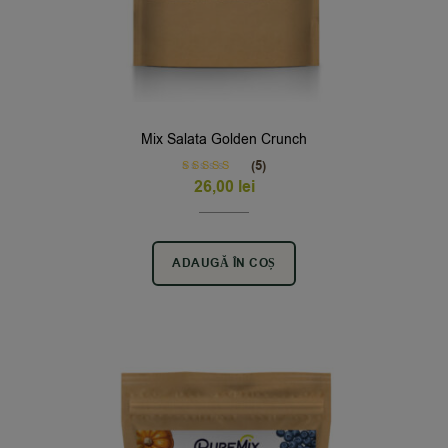
Mix Salata Golden Crunch
(5)
Rated
5.00
26,00
lei
out of 5
ADAUGĂ ÎN COȘ