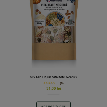
Mix Mic Dejun Vitalitate Nordică
(6)
Rated
5.00
31,00
lei
out of 5
ADAUGĂ ÎN COȘ