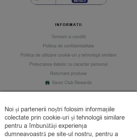
INFORMATII
Termeni si conditii
Politica de confidentialitate
Politica de utilizare cookie-uri și tehnologii similare
Prelucrarea datelor cu caracter personal
Returnare produse
Savor Club Rewards
DESPRE NOI
Noi și partenerii noștri folosim informațiile
Cine suntem
colectate prin cookie-uri și tehnologii similare
Blog
pentru a îmbunătăți experiența
Contact
dumneavoastră pe site-ul nostru, pentru a