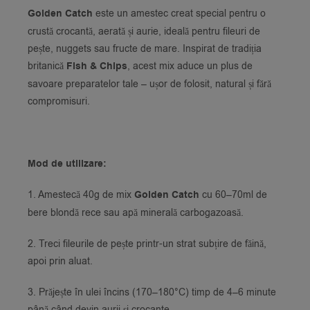
Golden Catch
este un amestec creat special pentru o
crustă crocantă, aerată și aurie, ideală pentru fileuri de
pește, nuggets sau fructe de mare. Inspirat de tradiția
britanică
Fish & Chips
, acest mix aduce un plus de
savoare preparatelor tale – ușor de folosit, natural și fără
compromisuri.
Mod de utilizare:
1. Amestecă 40g de mix
Golden Catch
cu 60–70ml de
bere blondă rece sau apă minerală carbogazoasă.
2. Treci fileurile de pește printr-un strat subțire de făină,
apoi prin aluat.
3. Prăjește în ulei încins (170–180°C) timp de 4–6 minute
până când devin aurii și crocante.