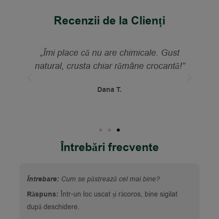
Recenzii de la Clienți
„Îmi place că nu are chimicale. Gust
„Ce
natural, crusta chiar rămâne crocantă!”
l-
Dana T.
Întrebări frecvente
Întrebare:
Cum se păstrează cel mai bine?
Răspuns:
Într-un loc uscat și răcoros, bine sigilat
după deschidere.