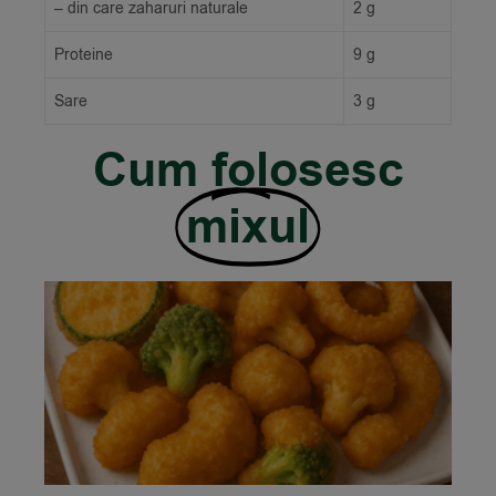
– din care zaharuri naturale
2 g
Proteine
9 g
Sare
3 g
Cum folosesc
mixul