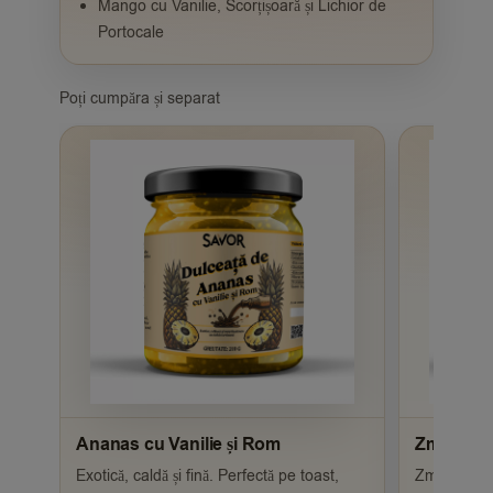
Mango cu Vanilie, Scorțișoară și Lichior de
Portocale
Poți cumpăra și separat
Ananas cu Vanilie și Rom
Zmeură cu
Exotică, caldă și fină. Perfectă pe toast,
Zmeură int