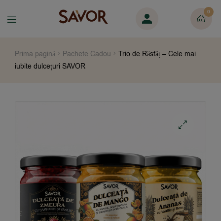
0
Prima pagină
Pachete Cadou
Trio de Răsfăț – Cele mai
iubite dulcețuri SAVOR
🔍