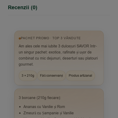
Recenzii (0)
PACHET PROMO · TOP 3 VÂNDUTE
Am ales cele mai iubite 3 dulcețuri SAVOR într-
un singur pachet: exotice, rafinate și ușor de
combinat cu mic dejunuri, deserturi sau platouri
gourmet.
3 × 210g
Fără conservanți
Produs artizanal
3 borcane (210g fiecare):
Ananas cu Vanilie și Rom
Zmeură cu Șampanie și Vanilie