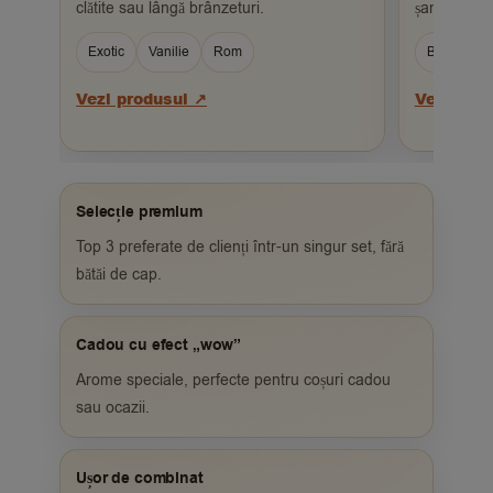
clătite sau lângă brânzeturi.
șampanie și 
Exotic
Vanilie
Rom
Bestseller
Vezi produsul ↗
Vezi pro
Selecție premium
Top 3 preferate de clienți într-un singur set, fără
bătăi de cap.
Cadou cu efect „wow”
Arome speciale, perfecte pentru coșuri cadou
sau ocazii.
Ușor de combinat