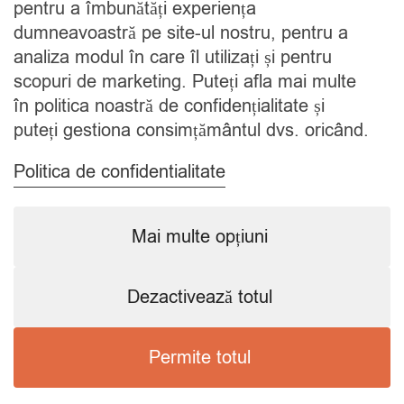
pentru a îmbunătăți experiența
Contact
dumneavoastră pe site-ul nostru, pentru a
analiza modul în care îl utilizați și pentru
CATEGORII
scopuri de marketing. Puteți afla mai multe
în politica noastră de confidențialitate și
Condimente
puteți gestiona consimțământul dvs. oricând.
Mixuri
Ceaiuri
Politica de confidentialitate
Caută
Mai multe opțiuni
Dezactivează totul
Copyright © 2024 SavorShop
.
Toate drepturile rezervate.
Permite totul
Preferințele mele de consimțământ