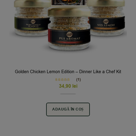
Golden Chicken Lemon Edition – Dinner Like a Chef Kit
(1)
Rated
5.00
34,90
lei
out of 5
ADAUGĂ ÎN COȘ