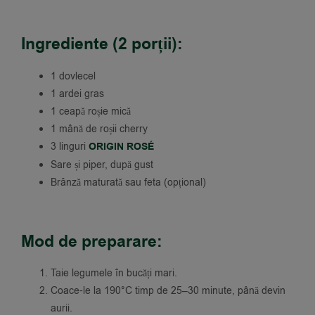
Ingrediente (2 porții):
1 dovlecel
1 ardei gras
1 ceapă roșie mică
1 mână de roșii cherry
3 linguri
ORIGIN ROSÉ
Sare și piper, după gust
Brânză maturată sau feta (opțional)
Mod de preparare:
Taie legumele în bucăți mari.
Coace-le la 190°C timp de 25–30 minute, până devin
aurii.