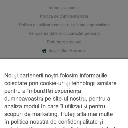
Termeni si conditii
Politica de confidentialitate
Politica de utilizare cookie-uri și tehnologii similare
Prelucrarea datelor cu caracter personal
Returnare produse
Savor Club Rewards
DESPRE NOI
Noi și partenerii noștri folosim informațiile
Cine suntem
colectate prin cookie-uri și tehnologii similare
Blog
pentru a îmbunătăți experiența
Contact
dumneavoastră pe site-ul nostru, pentru a
analiza modul în care îl utilizați și pentru
CATEGORII
scopuri de marketing. Puteți afla mai multe
în politica noastră de confidențialitate și
Condimente