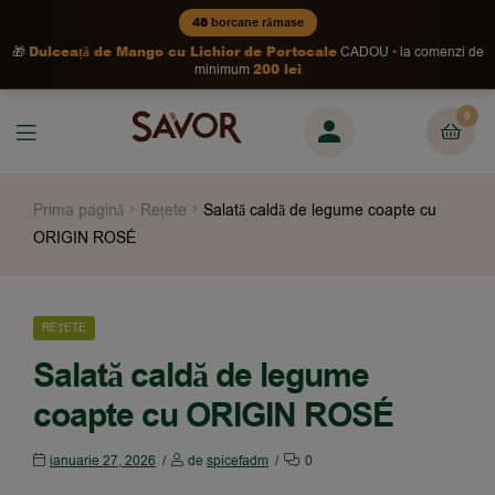
48
borcane rămase
Dulceață de Mango cu Lichior de Portocale
🎁
CADOU
la comenzi de
200 lei
minimum
0
Prima pagină
Rețete
Salată caldă de legume coapte cu
ORIGIN ROSÉ
REȚETE
Salată caldă de legume
coapte cu ORIGIN ROSÉ
ianuarie 27, 2026
de
spicefadm
0