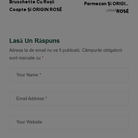
Bruschette Cu Roșii
Parmezan Și ORIGIN
Coapte Și ORIGIN ROSÉ
URMĂTORUL
ROSÉ
Lasă Un Răspuns
Adresa ta de email nu va fi publicată.
Câmpurile obligatorii
sunt marcate cu
*