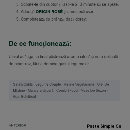
Scoate-le din cuptor și lasă-le 2–3 minute să se așeze.
Adaugă
ORIGIN ROSÉ
și amestecă ușor.
Completează cu brânză, dacă dorești.
De ce funcționează:
Uleiul adăugat la final păstrează aroma citrică și nota delicată
de piper roz, fără a domina gustul legumelor.
Salată Caldă · Legume Coapte · Rețete Vegetariene · Ulei De
Măsline · Mâncare Ușoară · Comfort Food · Mese De Sezon ·
Gust Echilibrat
ANTERIOR
Paste Simple Cu