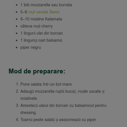
1 bilă mozzarella sau burrata
5–6
roșii uscate Savor
8–10 măsline Kalamata
câteva roșii cherry
1 lingură ulei din borcan
1 linguriță oțet balsamic
piper negru
Mod de preparare:
Pune salata într-un bol mare.
Adaugă mozzarella ruptă bucăți, roșiile uscate și
măslinele.
Amestecă uleiul din borcan cu balsamicul pentru
dressing.
Toarnă peste salată și asezonează cu piper.