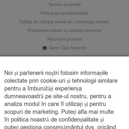
Termeni si conditii
Politica de confidentialitate
Politica de utilizare cookie-uri și tehnologii similare
Prelucrarea datelor cu caracter personal
Returnare produse
Savor Club Rewards
DESPRE NOI
Noi și partenerii noștri folosim informațiile
Cine suntem
colectate prin cookie-uri și tehnologii similare
Blog
pentru a îmbunătăți experiența
Contact
dumneavoastră pe site-ul nostru, pentru a
analiza modul în care îl utilizați și pentru
CATEGORII
scopuri de marketing. Puteți afla mai multe
în politica noastră de confidențialitate și
Condimente
puteți gestiona consimțământul dvs. oricând.