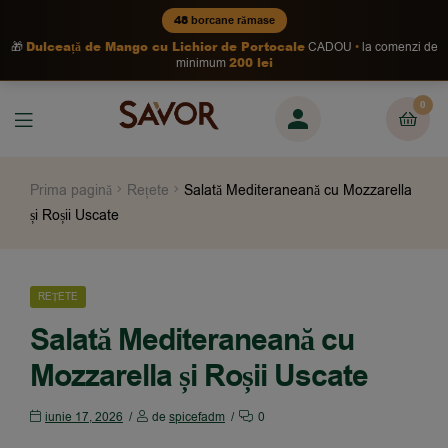
48
borcane rămase
Dulceață de Mango cu Lichior de Portocale
🎁
CADOU
la comenzi de
200 lei
minimum
0
Prima pagină
Rețete
Salată Mediteraneană cu Mozzarella
și Roșii Uscate
REȚETE
Salată Mediteraneană cu
Mozzarella și Roșii Uscate
iunie 17, 2026
de
spicefadm
0