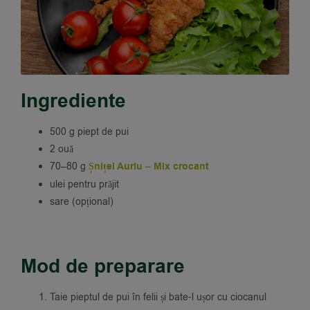
Ingrediente
500 g piept de pui
2 ouă
70–80 g
Șnițel Auriu – Mix crocant
ulei pentru prăjit
sare (opțional)
Mod de preparare
Taie pieptul de pui în felii și bate-l ușor cu ciocanul