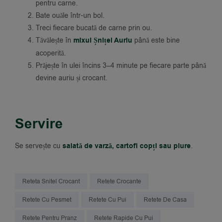
pentru carne.
Bate ouăle într-un bol.
Treci fiecare bucată de carne prin ou.
Tăvălește în
mixul Șnițel Auriu
până este bine
acoperită.
Prăjește în ulei încins 3–4 minute pe fiecare parte până
devine auriu și crocant.
Servire
Se servește cu
salată de varză, cartofi copți sau piure
.
Reteta Snitel Crocant
Retete Crocante
Retete Cu Pesmet
Retete Cu Pui
Retete De Casa
Retete Pentru Pranz
Retete Rapide Cu Pui