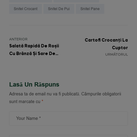
Snitel Crocant
Snitel De Pui
Snitel Pane
ANTERIOR
Cartofi Crocanți La
Salată Rapidă De Roșii
Cuptor
Cu Brânză Și Sare De
URMĂTORUL
Sărbătoare
Lasă Un Răspuns
Adresa ta de email nu va fi publicată.
Câmpurile obligatorii
sunt marcate cu
*