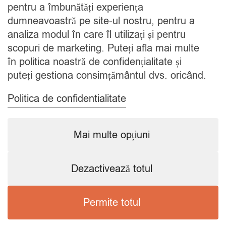
Blog
pentru a îmbunătăți experiența
Contact
dumneavoastră pe site-ul nostru, pentru a
analiza modul în care îl utilizați și pentru
CATEGORII
scopuri de marketing. Puteți afla mai multe
în politica noastră de confidențialitate și
Condimente
puteți gestiona consimțământul dvs. oricând.
Mixuri
Ceaiuri
Politica de confidentialitate
Caută
Mai multe opțiuni
Dezactivează totul
Copyright © 2024 SavorShop
.
Toate drepturile rezervate.
Permite totul
Preferințele mele de consimțământ