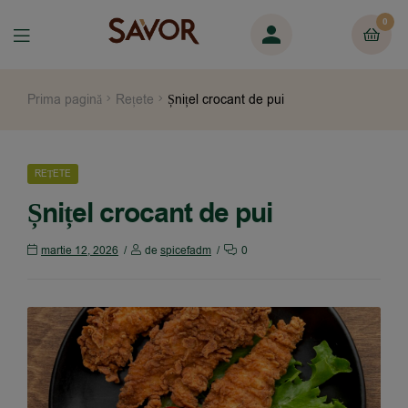
0
Prima pagină
Rețete
Șnițel crocant de pui
REȚETE
Șnițel crocant de pui
martie 12, 2026
de
spicefadm
0