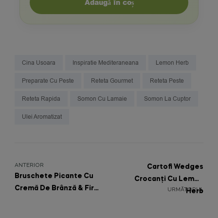
Adaugă în coș
Cina Usoara
Inspiratie Mediteraneana
Lemon Herb
Preparate Cu Peste
Reteta Gourmet
Reteta Peste
Reteta Rapida
Somon Cu Lamaie
Somon La Cuptor
Ulei Aromatizat
ANTERIOR
Cartofi Wedges
Bruschete Picante Cu
Crocanți Cu Lemon
Cremă De Brânză & Fire
URMĂTORUL
Herb
Crush