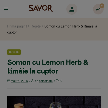
0
Prima pagină
Rețete
Somon cu Lemon Herb & lămâie la
cuptor
REȚETE
Somon cu Lemon Herb &
lămâie la cuptor
mai 21, 2026
de
spicefadm
0