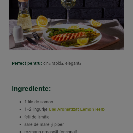
Perfect pentru:
cină rapidă, elegantă
Ingrediente:
1 file de somon
1–2 lingurițe
Ulei Aromatizat Lemon Herb
felii de lămâie
sare de mare și piper
rozmarin proaspăt (opțional)