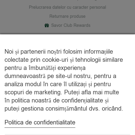
Prelucrarea datelor cu caracter personal
Returnare produse
Savor Club Rewards
DESPRE NOI
Noi și partenerii noștri folosim informațiile
Cine suntem
colectate prin cookie-uri și tehnologii similare
Blog
pentru a îmbunătăți experiența
Contact
dumneavoastră pe site-ul nostru, pentru a
analiza modul în care îl utilizați și pentru
CATEGORII
scopuri de marketing. Puteți afla mai multe
în politica noastră de confidențialitate și
Condimente
puteți gestiona consimțământul dvs. oricând.
Mixuri
Ceaiuri
Politica de confidentialitate
Caută