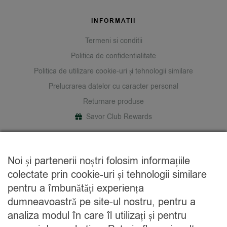
INFORMATII
Termeni si conditii
Politica de confidentialitate
Politica de utilizare cookie-uri și tehnologii similare
Prelucrarea datelor cu caracter personal
Returnare produse
Savor Club Rewards
DESPRE NOI
Noi și partenerii noștri folosim informațiile
Cine suntem
colectate prin cookie-uri și tehnologii similare
Blog
pentru a îmbunătăți experiența
Contact
dumneavoastră pe site-ul nostru, pentru a
analiza modul în care îl utilizați și pentru
CATEGORII