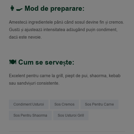
👩‍🍳 Mod de preparare:
Amestecă ingredientele până când sosul devine fin și cremos.
Gustă și ajustează intensitatea adăugând puțin condiment,
dacă este nevoie.
🍽 Cum se servește:
Excelent pentru carne la grill, piept de pui, shaorma, kebab
sau sandvișuri consistente.
Condiment Usturoi
Sos Cremos
Sos Pentru Carne
Sos Pentru Shaorma
Sos Usturoi Grill