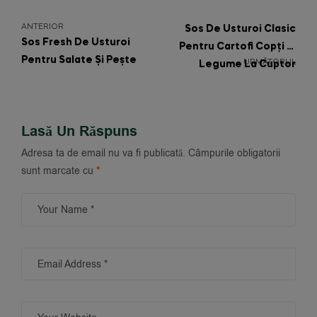
ANTERIOR
Sos De Usturoi Clasic
Sos Fresh De Usturoi
Pentru Cartofi Copți Și
Pentru Salate Și Pește
URMĂTORUL
Legume La Cuptor
Lasă Un Răspuns
Adresa ta de email nu va fi publicată.
Câmpurile obligatorii
sunt marcate cu
*