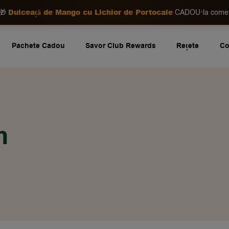
Dulceață de Mango cu Lichior de Portocale
•
🎁
CADOU
la com
Pachete Cadou
Savor Club Rewards
Rețete
Co
m