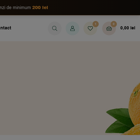
200 lei
enzi de minimum
1
0
ntact
0,00
lei