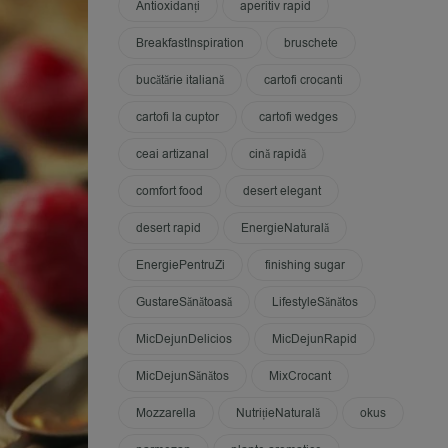
Antioxidanți
aperitiv rapid
BreakfastInspiration
bruschete
bucătărie italiană
cartofi crocanti
cartofi la cuptor
cartofi wedges
ceai artizanal
cină rapidă
comfort food
desert elegant
desert rapid
EnergieNaturală
EnergiePentruZi
finishing sugar
GustareSănătoasă
LifestyleSănătos
MicDejunDelicios
MicDejunRapid
MicDejunSănătos
MixCrocant
Mozzarella
NutrițieNaturală
okus