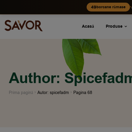
•
49
borcane rămase
Acasă
Produse
Author: Spicefad
Prima pagină
Autor: spicefadm
Pagina 68