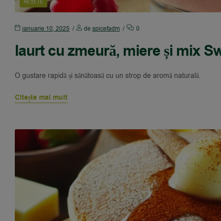
REȚETE
ianuarie 10, 2025
de
spicefadm
0
Iaurt cu zmeură, miere și mix S
O gustare rapidă și sănătoasă cu un strop de aromă naturală.
Citește mai mult