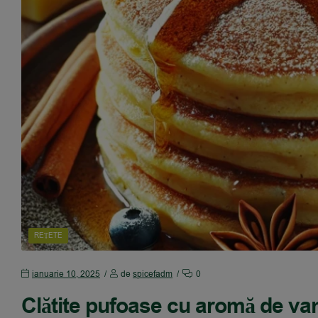
REȚETE
ianuarie 10, 2025
de
spicefadm
0
Clătite pufoase cu aromă de vani