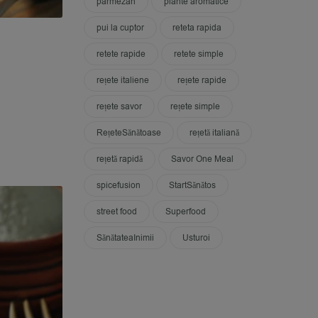
parmezan
plante aromatice
pui la cuptor
reteta rapida
retete rapide
retete simple
rețete italiene
rețete rapide
rețete savor
rețete simple
RețeteSănătoase
rețetă italiană
rețetă rapidă
Savor One Meal
spicefusion
StartSănătos
street food
Superfood
SănătateaInimii
Usturoi