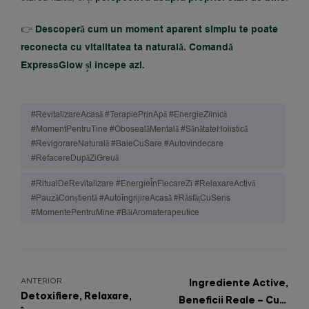
👉
Descoperă cum un moment aparent simplu te poate
reconecta cu vitalitatea ta naturală. Comandă
ExpressGlow și începe azi.
#revitalizareAcasă #terapiePrinApă #energieZilnică
#momentPentruTine #obosealăMentală #sănătateHolistică
#revigorareNaturală #baieCuSare #autovindecare
#refacereDupăZiGreuă
#ritualDeRevitalizare #energieÎnFiecareZi #relaxareActivă
#pauzăConștientă #autoîngrijireAcasă #răsfățCuSens
#momentePentruMine #băiAromaterapeutice
ANTERIOR
Ingrediente Active,
Detoxifiere, Relaxare,
Beneficii Reale – Cum