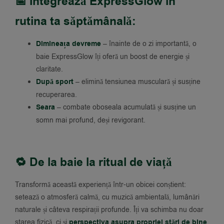
📅 Integrează ExpressGlow în
rutina ta săptămânală:
Dimineața devreme
– înainte de o zi importantă, o
baie ExpressGlow îți oferă un boost de energie și
claritate.
După sport
– elimină tensiunea musculară și susține
recuperarea.
Seara
– combate oboseala acumulată și susține un
somn mai profund, deși revigorant.
🔁 De la baie la ritual de viață
Transformă această experiență într-un obicei conștient:
setează o atmosferă calmă, cu muzică ambientală, lumânări
naturale și câteva respirații profunde. Îți va schimba nu doar
starea fizică, ci și
perspectiva asupra propriei stări de bine
.