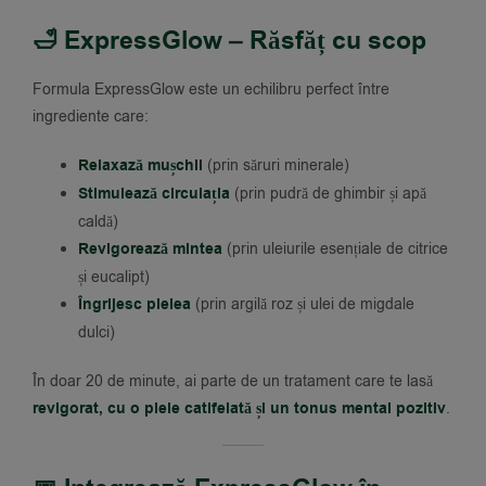
🛁 ExpressGlow – Răsfăț cu scop
Formula ExpressGlow este un echilibru perfect între
ingrediente care:
Relaxază mușchii
(prin săruri minerale)
Stimulează circulația
(prin pudră de ghimbir și apă
caldă)
Revigorează mintea
(prin uleiurile esențiale de citrice
și eucalipt)
Îngrijesc pielea
(prin argilă roz și ulei de migdale
dulci)
În doar 20 de minute, ai parte de un tratament care te lasă
revigorat, cu o piele catifelată și un tonus mental pozitiv
.