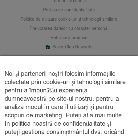
Termeni si conditii
Politica de confidentialitate
Politica de utilizare cookie-uri și tehnologii similare
Prelucrarea datelor cu caracter personal
Returnare produse
Savor Club Rewards
DESPRE NOI
Noi și partenerii noștri folosim informațiile
Cine suntem
colectate prin cookie-uri și tehnologii similare
Blog
pentru a îmbunătăți experiența
Contact
dumneavoastră pe site-ul nostru, pentru a
analiza modul în care îl utilizați și pentru
CATEGORII
scopuri de marketing. Puteți afla mai multe
în politica noastră de confidențialitate și
Condimente
puteți gestiona consimțământul dvs. oricând.
Mixuri