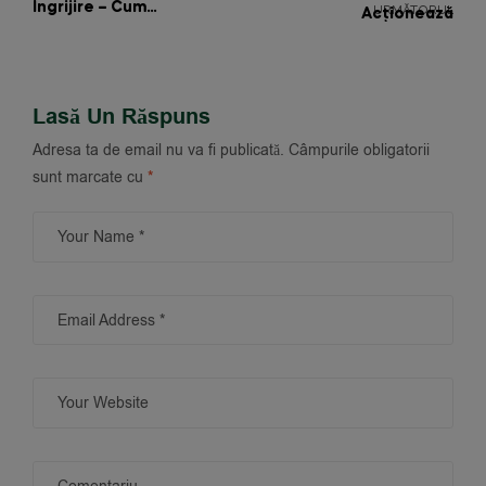
Îngrijire – Cum
URMĂTORUL
Acționează
Acționează Sinergic
ExpressGlow Asupra
Ingredientele Din
Corpului Și Pielii Tale
ExpressGlow
Lasă Un Răspuns
Adresa ta de email nu va fi publicată.
Câmpurile obligatorii
sunt marcate cu
*