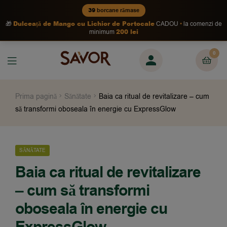
39
borcane rămase
Dulceață de Mango cu Lichior de Portocale
🎁
CADOU
la comenzi de
200 lei
minimum
0
Prima pagină
Sănătate
Baia ca ritual de revitalizare – cum
să transformi oboseala în energie cu ExpressGlow
SĂNĂTATE
Baia ca ritual de revitalizare
– cum să transformi
oboseala în energie cu