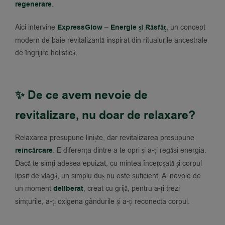
regenerare
.
Aici intervine
ExpressGlow – Energie și Răsfăț
, un concept
modern de baie revitalizantă inspirat din ritualurile ancestrale
de îngrijire holistică.
✨ De ce avem nevoie de
revitalizare, nu doar de relaxare?
Relaxarea presupune liniște, dar revitalizarea presupune
reîncărcare
. E diferența dintre a te opri și a-ți regăsi energia.
Dacă te simți adesea epuizat, cu mintea încețoșată și corpul
lipsit de vlagă, un simplu duș nu este suficient. Ai nevoie de
un moment
deliberat
, creat cu grijă, pentru a-ți trezi
simțurile, a-ți oxigena gândurile și a-ți reconecta corpul.