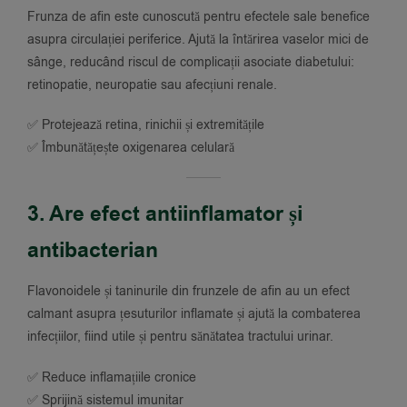
Frunza de afin este cunoscută pentru efectele sale benefice
asupra circulației periferice. Ajută la întărirea vaselor mici de
sânge, reducând riscul de complicații asociate diabetului:
retinopatie, neuropatie sau afecțiuni renale.
✅ Protejează retina, rinichii și extremitățile
✅ Îmbunătățește oxigenarea celulară
3. Are efect antiinflamator și
antibacterian
Flavonoidele și taninurile din frunzele de afin au un efect
calmant asupra țesuturilor inflamate și ajută la combaterea
infecțiilor, fiind utile și pentru sănătatea tractului urinar.
✅ Reduce inflamațiile cronice
✅ Sprijină sistemul imunitar