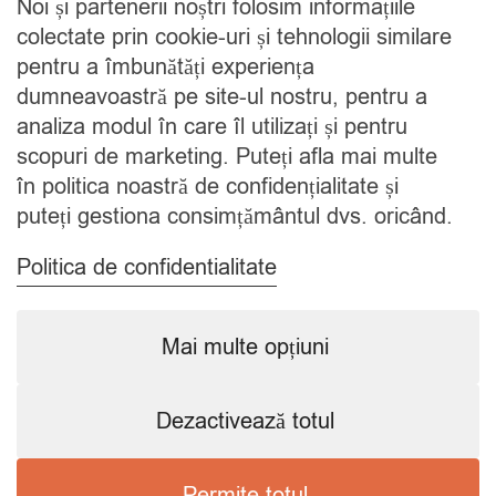
Noi și partenerii noștri folosim informațiile
Cine suntem
colectate prin cookie-uri și tehnologii similare
Blog
pentru a îmbunătăți experiența
Contact
dumneavoastră pe site-ul nostru, pentru a
analiza modul în care îl utilizați și pentru
CATEGORII
scopuri de marketing. Puteți afla mai multe
în politica noastră de confidențialitate și
Condimente
puteți gestiona consimțământul dvs. oricând.
Mixuri
Ceaiuri
Politica de confidentialitate
Caută
Mai multe opțiuni
Dezactivează totul
Copyright © 2024 SavorShop
.
Toate drepturile rezervate.
Permite totul