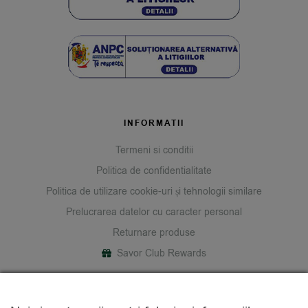
INFORMATII
Termeni si conditii
Politica de confidentialitate
Politica de utilizare cookie-uri și tehnologii similare
Prelucrarea datelor cu caracter personal
Returnare produse
Savor Club Rewards
DESPRE NOI