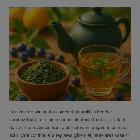
Frunzele de afin sunt o comoară naturală cu beneficii
surprinzătoare, mai puțin cunoscute decât fructele, dar la fel
de valoroase. Aceste frunze delicate sunt bogate în compuși
activi care contribuie la reglarea glicemiei, protejarea vaselor