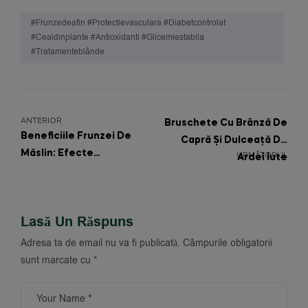
#frunzedeafin #protectievasculara #diabetcontrolat
#ceaidinplante #antioxidanti #glicemiestabila
#tratamenteblânde
ANTERIOR
Bruschete Cu Brânză De
Beneficiile Frunzei De
Capră Și Dulceață De
Măslin: Efecte
URMĂTORUL
Ardei Iute
Antiglicemice Și
Cardioprotectoare Din
Inima Mediteranei
Lasă Un Răspuns
Adresa ta de email nu va fi publicată.
Câmpurile obligatorii
sunt marcate cu
*