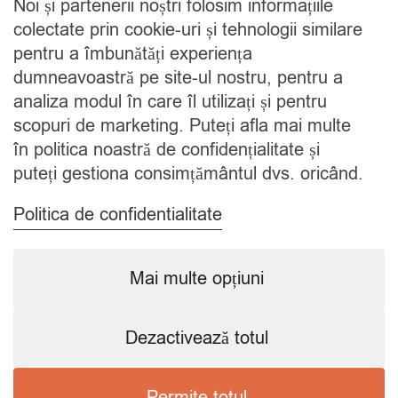
Noi și partenerii noștri folosim informațiile
Cine suntem
colectate prin cookie-uri și tehnologii similare
Blog
pentru a îmbunătăți experiența
Contact
dumneavoastră pe site-ul nostru, pentru a
analiza modul în care îl utilizați și pentru
CATEGORII
scopuri de marketing. Puteți afla mai multe
în politica noastră de confidențialitate și
Condimente
puteți gestiona consimțământul dvs. oricând.
Mixuri
Ceaiuri
Politica de confidentialitate
Caută
Mai multe opțiuni
Dezactivează totul
Copyright © 2024 SavorShop
.
Toate drepturile rezervate.
Permite totul