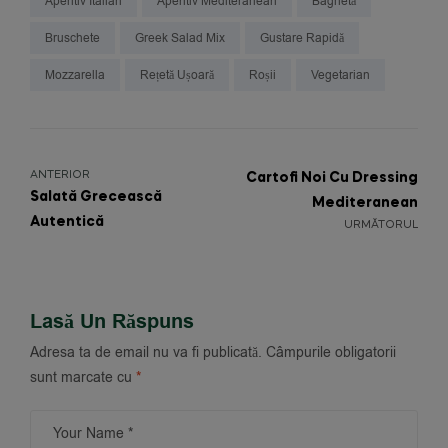
Aperitiv Italian
Aperitiv Mediteranean
Baghetă
Bruschete
Greek Salad Mix
Gustare Rapidă
Mozzarella
Rețetă Ușoară
Roșii
Vegetarian
ANTERIOR
Cartofi Noi Cu Dressing
Salată Grecească
Mediteranean
Autentică
URMĂTORUL
Lasă Un Răspuns
Adresa ta de email nu va fi publicată.
Câmpurile obligatorii
sunt marcate cu
*