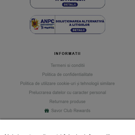
INFORMATII
Termeni si conditii
Politica de confidentialitate
Politica de utilizare cookie-uri și tehnologii similare
Prelucrarea datelor cu caracter personal
Returnare produse
Savor Club Rewards
DESPRE NOI