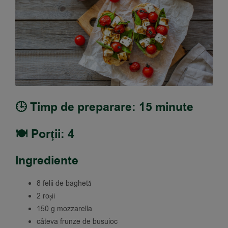
🕒 Timp de preparare: 15 minute
🍽️ Porții: 4
Ingrediente
8 felii de baghetă
2 roșii
150 g mozzarella
câteva frunze de busuioc