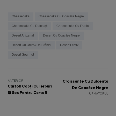
Cheesecake
Cheesecake Cu Coacăze Negre
Cheesecake Cu Dulceață
Cheesecake Cu Fructe
Desert Artizanal
Desert Cu Coacăze Negre
Desert Cu Cremă De Brânză
Desert Festiv
Desert Gourmet
ANTERIOR
Croissante Cu Dulceață
Cartofi Copți Cu Ierburi
De Coacăze Negre
Și Sos Pentru Cartofi
URMĂTORUL