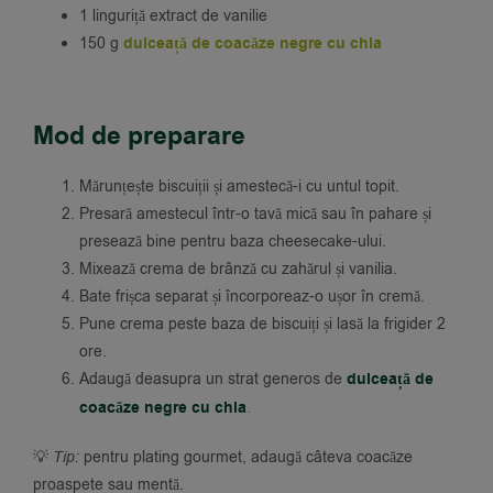
1 linguriță extract de vanilie
150 g
dulceață de coacăze negre cu chia
Mod de preparare
Mărunțește biscuiții și amestecă-i cu untul topit.
Presară amestecul într-o tavă mică sau în pahare și
presează bine pentru baza cheesecake-ului.
Mixează crema de brânză cu zahărul și vanilia.
Bate frișca separat și încorporeaz-o ușor în cremă.
Pune crema peste baza de biscuiți și lasă la frigider 2
ore.
Adaugă deasupra un strat generos de
dulceață de
coacăze negre cu chia
.
💡
Tip:
pentru plating gourmet, adaugă câteva coacăze
proaspete sau mentă.