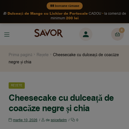
55
borcane rămase
Dulceață de Mango cu Lichior de Portocale
🎁
CADOU
la comenzi de
200 lei
minimum
0
Prima pagină
Rețete
Cheesecake cu dulceață de coacăze
negre și chia
REȚETE
Cheesecake cu dulceață de
coacăze negre și chia
martie 10, 2026
de
spicefadm
0