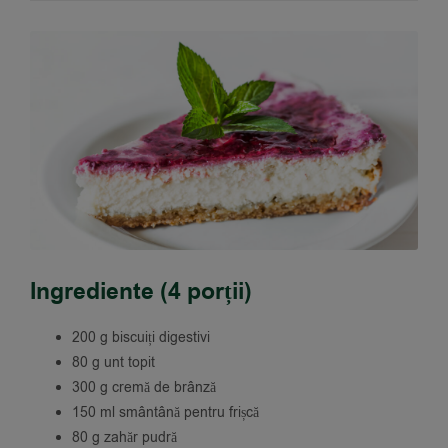
Ingrediente (4 porții)
200 g biscuiți digestivi
80 g unt topit
300 g cremă de brânză
150 ml smântână pentru frișcă
80 g zahăr pudră