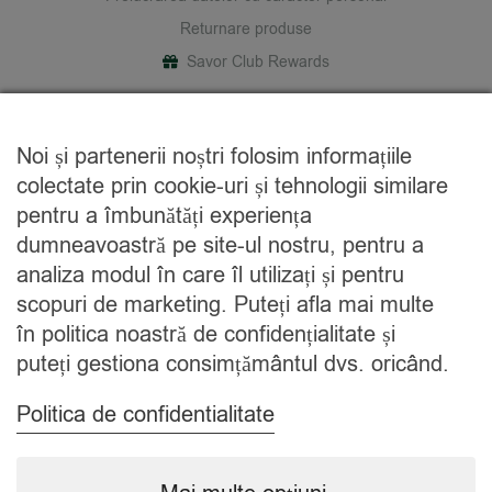
Returnare produse
Savor Club Rewards
DESPRE NOI
Noi și partenerii noștri folosim informațiile
Cine suntem
colectate prin cookie-uri și tehnologii similare
Blog
pentru a îmbunătăți experiența
Contact
dumneavoastră pe site-ul nostru, pentru a
analiza modul în care îl utilizați și pentru
CATEGORII
scopuri de marketing. Puteți afla mai multe
în politica noastră de confidențialitate și
Condimente
puteți gestiona consimțământul dvs. oricând.
Mixuri
Ceaiuri
Politica de confidentialitate
Caută