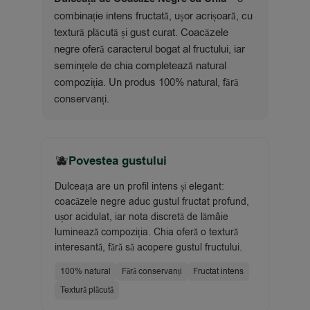
combinație intens fructată, ușor acrișoară, cu
textură plăcută și gust curat. Coacăzele
negre oferă caracterul bogat al fructului, iar
semințele de chia completează natural
compoziția. Un produs 100% natural, fără
conservanți.
🫐
Povestea gustului
Dulceața are un profil intens și elegant:
coacăzele negre aduc gustul fructat profund,
ușor acidulat, iar nota discretă de lămâie
luminează compoziția. Chia oferă o textură
interesantă, fără să acopere gustul fructului.
100% natural
Fără conservanți
Fructat intens
Textură plăcută