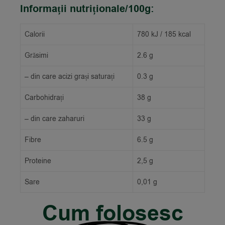
Informații nutriționale/100g:
Calorii
780 kJ / 185 kcal
Grăsimi
2.6 g
– din care acizi grași saturați
0.3 g
Carbohidrați
38 g
– din care zaharuri
33 g
Fibre
6.5 g
Proteine
2,5 g
Sare
0,01 g
Cum folosesc