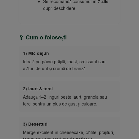
Se recomandă consumul în
7 zile
după deschidere.
🥄 Cum o folosești
1) Mic dejun
Ideală pe pâine prăjită, toast, croissant sau
alături de unt și cremă de brânză.
2) Iaurt & terci
Adaugă 1–2 linguri peste iaurt, granola sau
terci pentru un plus de gust și culoare.
3) Deserturi
Merge excelent în cheesecake, clătite, prăjituri,