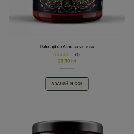
Dulceață de Afine cu vin rosu
(3)
Rated
5.00
23,90
lei
out of 5
ADAUGĂ ÎN COȘ