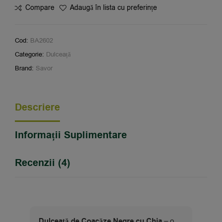
Compare
Adaugă în lista cu preferințe
Cod:
BA2602
Categorie:
Dulceață
Brand:
Savor
Descriere
Informații Suplimentare
Recenzii (4)
Dulceață de Coacăze Negre cu Chia
– o