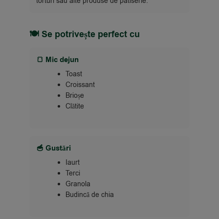
torturi sau alte produse de patiserie.
🍽 Se potrivește perfect cu
🍞 Mic dejun
Toast
Croissant
Brioșe
Clătite
🥣 Gustări
Iaurt
Terci
Granola
Budincă de chia