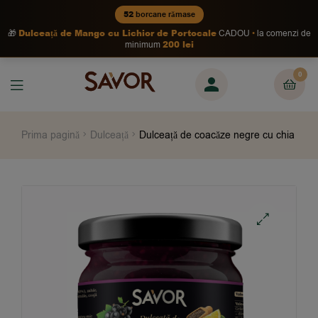
52
borcane rămase
Dulceață de Mango cu Lichior de Portocale
🎁
CADOU
la comenzi de
200 lei
minimum
0
Prima pagină
Dulceață
Dulceață de coacăze negre cu chia
🔍