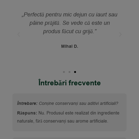
e –
„Perfectă pentru mic dejun cu iaurt sau
rte
pâine prăjită. Se vede că este un
produs făcut cu grijă.”
ar
Mihai D.
Întrebări frecvente
Întrebare:
Conține conservanți sau aditivi artificiali?
Răspuns:
Nu. Produsul este realizat din ingrediente
naturale, fără conservanți sau arome artificiale.