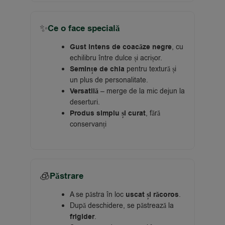
✨
Ce o face specială
Gust intens de coacăze negre
, cu
echilibru între dulce și acrișor.
Semințe de chia
pentru textură și
un plus de personalitate.
Versatilă
– merge de la mic dejun la
deserturi.
Produs simplu și curat
, fără
conservanți
🧊
Păstrare
A se păstra în loc
uscat și răcoros
.
După deschidere, se păstrează la
frigider
.