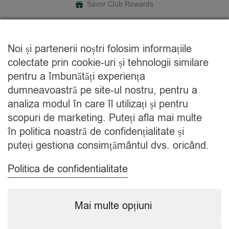
Savor Club Rewards
DESPRE NOI
Noi și partenerii noștri folosim informațiile
Cine suntem
colectate prin cookie-uri și tehnologii similare
Blog
pentru a îmbunătăți experiența
Contact
dumneavoastră pe site-ul nostru, pentru a
analiza modul în care îl utilizați și pentru
CATEGORII
scopuri de marketing. Puteți afla mai multe
în politica noastră de confidențialitate și
Condimente
puteți gestiona consimțământul dvs. oricând.
Mixuri
Ceaiuri
Politica de confidentialitate
Caută
Mai multe opțiuni