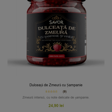
Dulceață de Zmeură cu Șampanie
(9)
Rated
4.89
Zmeură intensă, cu note delicate de șampanie.
out of 5
24,90
lei