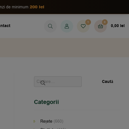
200 lei
enzi de minimum
1
0
ntact
0,00
lei
Categorii
Rețete
(660)