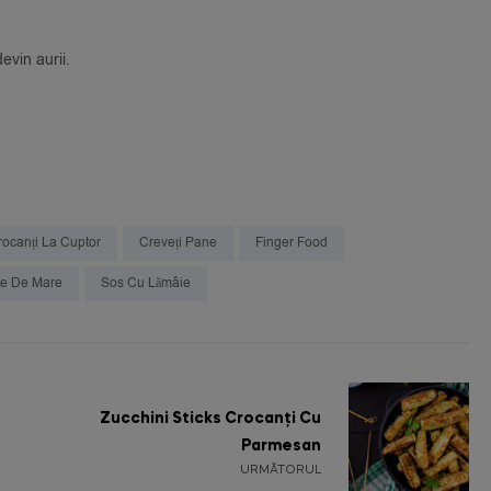
evin aurii.
rocanți La Cuptor
Creveți Pane
Finger Food
te De Mare
Sos Cu Lămâie
Zucchini Sticks Crocanți Cu
Parmesan
URMĂTORUL