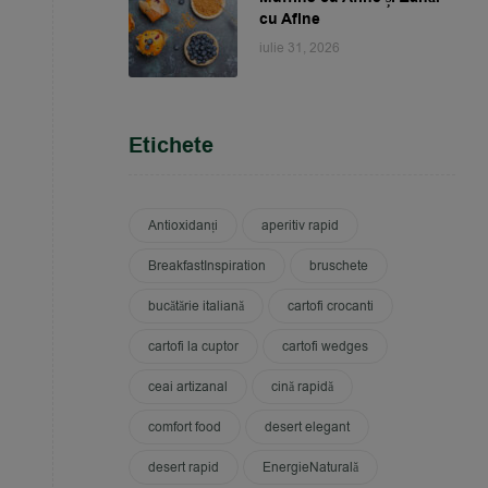
cu Afine
iulie 31, 2026
Etichete
Antioxidanți
aperitiv rapid
BreakfastInspiration
bruschete
bucătărie italiană
cartofi crocanti
cartofi la cuptor
cartofi wedges
ceai artizanal
cină rapidă
comfort food
desert elegant
desert rapid
EnergieNaturală