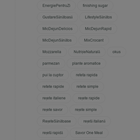
EnergiePentruZi
finishing sugar
GustareSănătoasă
LifestyleSănătos
MicDejunDelicios
MicDejunRapid
MicDejunSănătos
MixCrocant
Mozzarella
NutrițieNaturală
okus
parmezan
plante aromatice
pui la cuptor
reteta rapida
retete rapide
retete simple
rețete italiene
rețete rapide
rețete savor
rețete simple
RețeteSănătoase
rețetă italiană
rețetă rapidă
Savor One Meal