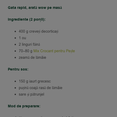
Gata rapid, arată wow pe masă
Ingrediente (2 porții):
400 g creveți decorticați
1 ou
2 linguri făină
70–80 g
Mix Crocant pentru Pește
zeamă de lămâie
Pentru sos:
150 g iaurt grecesc
puțină coajă rasă de lămâie
sare și pătrunjel
Mod de preparare: