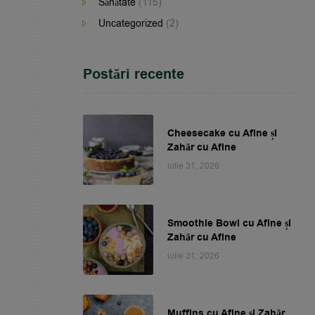
Sănătate
(115)
Uncategorized
(2)
Postări recente
Cheesecake cu Afine și
Zahăr cu Afine
iulie 31, 2026
Smoothie Bowl cu Afine și
Zahăr cu Afine
iulie 31, 2026
Muffins cu Afine și Zahăr