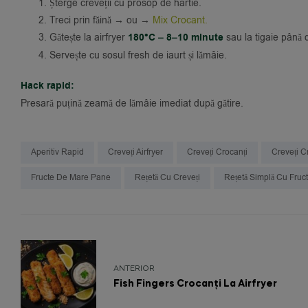
Șterge creveții cu prosop de hârtie.
Treci prin făină → ou →
Mix Crocant.
Gătește la airfryer
180°C – 8–10 minute
sau la tigaie până d
Servește cu sosul fresh de iaurt și lămâie.
Hack rapid:
Presară puțină zeamă de lămâie imediat după gătire.
Aperitiv Rapid
Creveți Airfryer
Creveți Crocanți
Creveți C
Fructe De Mare Pane
Rețetă Cu Creveți
Rețetă Simplă Cu Fruc
ANTERIOR
Fish Fingers Crocanți La Airfryer