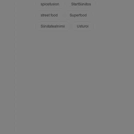
spicefusion
StartSănătos
street food
Superfood
SănătateaInimii
Usturoi