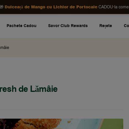
Dulceață de Mango cu Lichior de Portocale
•
🎁
CADOU
la com
Pachete Cadou
Savor Club Rewards
Rețete
Co
ămâie
Fresh de Lămâie