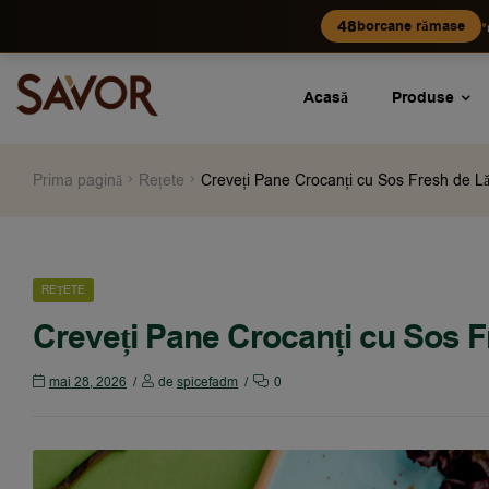
•
48
borcane rămase
Acasă
Produse
Prima pagină
Rețete
Creveți Pane Crocanți cu Sos Fresh de L
REȚETE
Creveți Pane Crocanți cu Sos 
mai 28, 2026
de
spicefadm
0