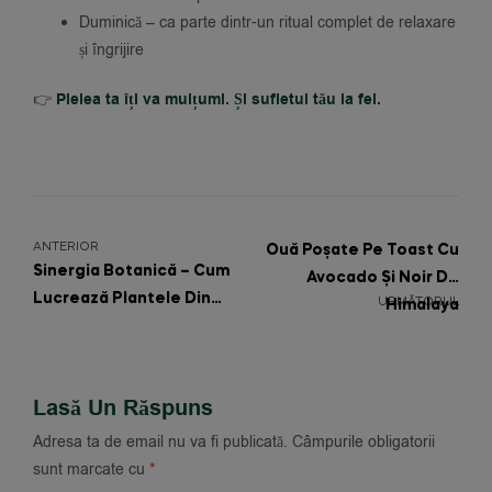
Duminică – ca parte dintr-un ritual complet de relaxare
și îngrijire
👉
Pielea ta îți va mulțumi. Și sufletul tău la fel.
ANTERIOR
Ouă Poșate Pe Toast Cu
Sinergia Botanică – Cum
Avocado Și Noir De
Lucrează Plantele Din
URMĂTORUL
Himalaya
Taina Zeiței Hera
Împreună Pentru O Piele
Echilibrată Și O Minte
Lasă Un Răspuns
Liniștită
Adresa ta de email nu va fi publicată.
Câmpurile obligatorii
sunt marcate cu
*