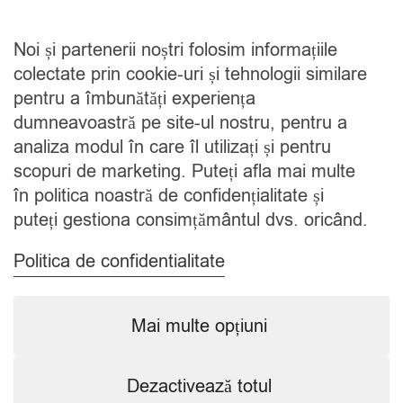
DESPRE NOI
Noi și partenerii noștri folosim informațiile
Cine suntem
colectate prin cookie-uri și tehnologii similare
Blog
pentru a îmbunătăți experiența
Contact
dumneavoastră pe site-ul nostru, pentru a
analiza modul în care îl utilizați și pentru
CATEGORII
scopuri de marketing. Puteți afla mai multe
în politica noastră de confidențialitate și
Condimente
puteți gestiona consimțământul dvs. oricând.
Mixuri
Ceaiuri
Politica de confidentialitate
Caută
Mai multe opțiuni
Dezactivează totul