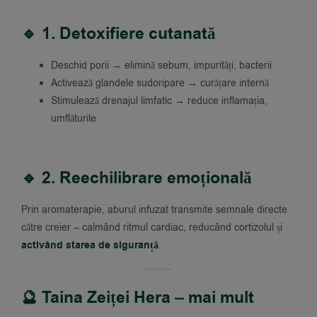
🔹 1. Detoxifiere cutanată
Deschid porii → elimină sebum, impurități, bacterii
Activează glandele sudoripare → curățare internă
Stimulează drenajul limfatic → reduce inflamația,
umflăturile
🔹 2. Reechilibrare emoțională
Prin aromaterapie, aburul infuzat transmite semnale directe
către creier – calmând ritmul cardiac, reducând cortizolul și
activând starea de siguranță
.
🔮 Taina Zeiței Hera – mai mult