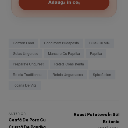
Adaugă în coș
Comfort Food
Condiment Budapesta
Gulaș Cu Vită
Gulas Unguresc
Mancare Cu Paprika
Paprika
Preparate Unguresti
Reteta Consistenta
Reteta Traditionala
Reteta Ungureasca
Spicefusion
Tocana De Vita
ANTERIOR
Roast Potatoes În Stil
Ceafă De Porc Cu
Britanic
Crustă De Paprika