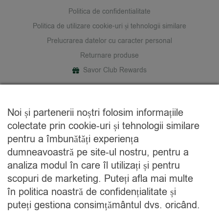
Politica de confidentialitate
Politica de utilizare cookie-uri și tehnologii similare
Prelucrarea datelor cu caracter personal
Returnare produse
Savor Club Rewards
DESPRE NOI
Noi și partenerii noștri folosim informațiile
Cine suntem
colectate prin cookie-uri și tehnologii similare
Blog
pentru a îmbunătăți experiența
Contact
dumneavoastră pe site-ul nostru, pentru a
analiza modul în care îl utilizați și pentru
CATEGORII
scopuri de marketing. Puteți afla mai multe
în politica noastră de confidențialitate și
Condimente
puteți gestiona consimțământul dvs. oricând.
Mixuri