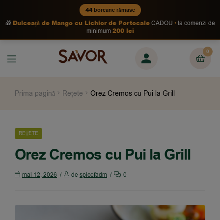
44
borcane rămase
Dulceață de Mango cu Lichior de Portocale
🎁
CADOU
la comenzi de
200 lei
minimum
0
Prima pagină
Rețete
Orez Cremos cu Pui la Grill
REȚETE
Orez Cremos cu Pui la Grill
mai 12, 2026
de
spicefadm
0