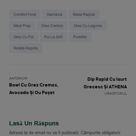
Comfort Food
Garnitura
Masa Rapida
Meal Prep
Orez Cremos
Orez Cu Legume
Orez Cu Pui
Pui La Grill
PureMix
Reteta Rapida
ANTERIOR
Dip Rapid Cu Iaurt
Bowl Cu Orez Cremos,
Grecesc Și ATHENA
Avocado Și Ou Poșat
URMĂTORUL
Lasă Un Răspuns
Adresa ta de email nu va fi publicată.
Câmpurile obligatorii