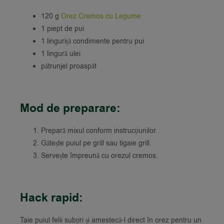
120 g
Orez Cremos cu Legume
1 piept de pui
1 linguriță condimente pentru pui
1 lingură ulei
pătrunjel proaspăt
Mod de preparare:
Prepară mixul conform instrucțiunilor.
Gătește puiul pe grill sau tigaie grill.
Servește împreună cu orezul cremos.
Hack rapid:
Taie puiul felii subțiri și amestecă-l direct în orez pentru un