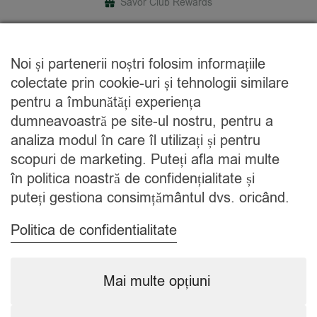
Savor Club Rewards
DESPRE NOI
Noi și partenerii noștri folosim informațiile
Cine suntem
colectate prin cookie-uri și tehnologii similare
Blog
pentru a îmbunătăți experiența
Contact
dumneavoastră pe site-ul nostru, pentru a
analiza modul în care îl utilizați și pentru
CATEGORII
scopuri de marketing. Puteți afla mai multe
în politica noastră de confidențialitate și
Condimente
puteți gestiona consimțământul dvs. oricând.
Mixuri
Ceaiuri
Politica de confidentialitate
Caută
Mai multe opțiuni