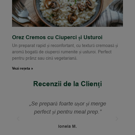
Orez Cremos cu Ciuperci și Usturoi
Un preparat rapid și reconfortant, cu textură cremoasă și
aromă bogată de ciuperci rumenite și usturoi. Perfect
pentru prânz sau cină vegetariană.
Vezi rețeta »
Recenzii de la Clienți
„Nu mă așteptam să fie atât de gustos
pentru un mix rapid. Are o aromă
foarte bună și chiar e cremos.”
Bogdan M.