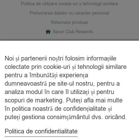
Politica de utilizare cookie-uri și tehnologii similare
Prelucrarea datelor cu caracter personal
Returnare produse
Savor Club Rewards
DESPRE NOI
Noi și partenerii noștri folosim informațiile
Cine suntem
colectate prin cookie-uri și tehnologii similare
Blog
pentru a îmbunătăți experiența
Contact
dumneavoastră pe site-ul nostru, pentru a
analiza modul în care îl utilizați și pentru
CATEGORII
scopuri de marketing. Puteți afla mai multe
în politica noastră de confidențialitate și
Condimente
puteți gestiona consimțământul dvs. oricând.
Mixuri
Ceaiuri
Politica de confidentialitate