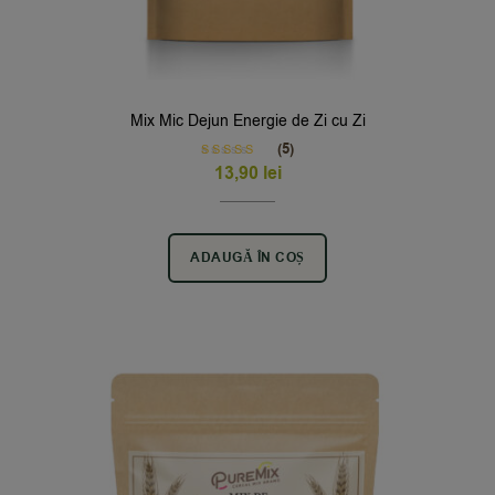
Mix Mic Dejun Energie de Zi cu Zi
(5)
Rated
5.00
13,90
lei
out of 5
ADAUGĂ ÎN COȘ