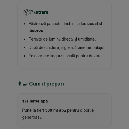
📦
Păstrare
Păstrează pachetul închis, la loc
uscat și
răcoros
.
Ferește de lumină directă și umiditate.
După deschidere, sigilează bine ambalajul.
Folosește o lingură uscată pentru dozare.
👨‍🍳 Cum îl prepari
1) Fierbe apa
Pune la fiert
380 ml apă
pentru o porție
generoasă.