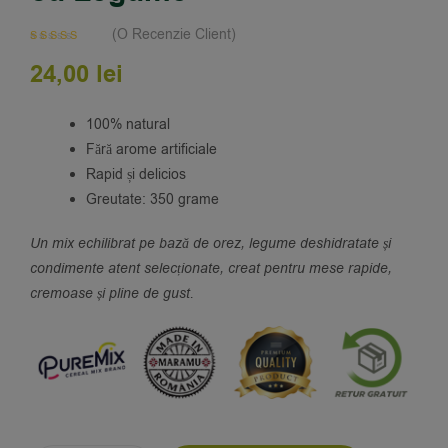
(O Recenzie Client)
Evaluat la
24,00
lei
5.00
din 5 pe
baza unei
singure
evaluări
100% natural
Fără arome artificiale
Rapid și delicios
Greutate: 350 grame
Un mix echilibrat pe bază de orez, legume deshidratate și
condimente atent selecționate, creat pentru mese rapide,
cremoase și pline de gust.