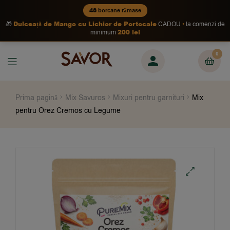
48
borcane rămase
Dulceață de Mango cu Lichior de Portocale
🎁
CADOU
la comenzi de
200 lei
minimum
0
Prima pagină
Mix Savuros
Mixuri pentru garnituri
Mix
pentru Orez Cremos cu Legume
🔍