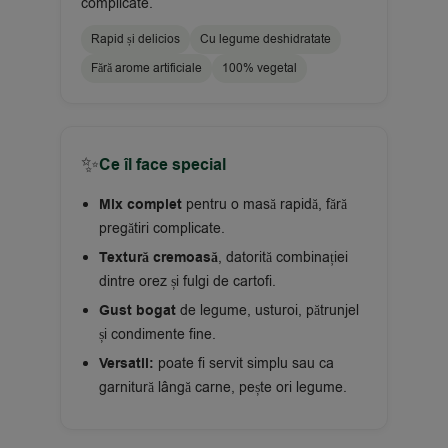
complicate.
Rapid și delicios
Cu legume deshidratate
Fără arome artificiale
100% vegetal
✨
Ce îl face special
Mix complet
pentru o masă rapidă, fără
pregătiri complicate.
Textură cremoasă
, datorită combinației
dintre orez și fulgi de cartofi.
Gust bogat
de legume, usturoi, pătrunjel
și condimente fine.
Versatil:
poate fi servit simplu sau ca
garnitură lângă carne, pește ori legume.