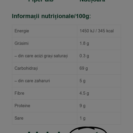
Informații nutriționale/100g:
Energie
1450 kJ / 345 kcal
Grăsimi
1.8 g
– din care acizi grași saturați
0.3 g
Carbohidrați
69 g
– din care zaharuri
5 g
Fibre
4.5 g
Proteine
9 g
Sare
1 g