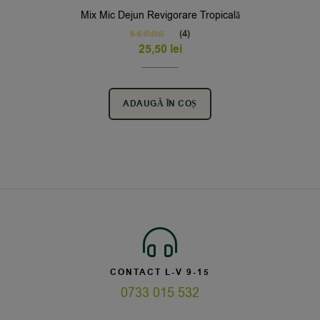
Mix Mic Dejun Revigorare Tropicală
(4)
Rated
5.00
25,50
lei
out of 5
ADAUGĂ ÎN COȘ
CONTACT L-V 9-15
0733 015 532