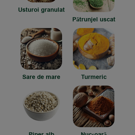
Usturoi granulat
Pătrunjel uscat
Sare de mare
Turmeric
Piper alb
Nucșoară