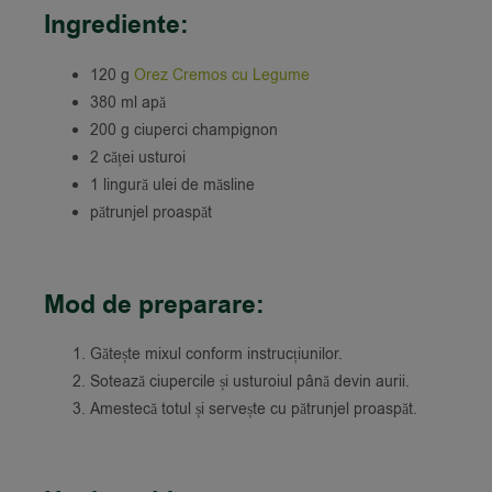
Ingrediente:
120 g
Orez Cremos cu Legume
380 ml apă
200 g ciuperci champignon
2 căței usturoi
1 lingură ulei de măsline
pătrunjel proaspăt
Mod de preparare:
Gătește mixul conform instrucțiunilor.
Sotează ciupercile și usturoiul până devin aurii.
Amestecă totul și servește cu pătrunjel proaspăt.