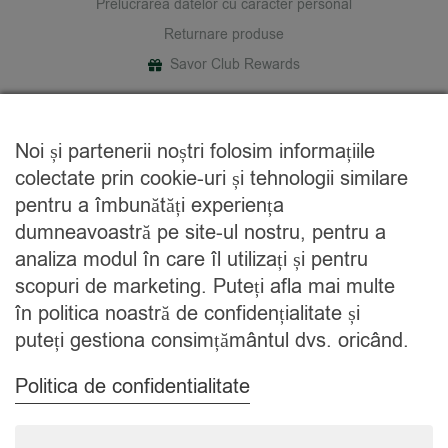
Prelucrarea datelor cu caracter personal
Returnare produse
Savor Club Rewards
DESPRE NOI
Noi și partenerii noștri folosim informațiile
Cine suntem
colectate prin cookie-uri și tehnologii similare
Blog
pentru a îmbunătăți experiența
Contact
dumneavoastră pe site-ul nostru, pentru a
analiza modul în care îl utilizați și pentru
CATEGORII
scopuri de marketing. Puteți afla mai multe
în politica noastră de confidențialitate și
Condimente
puteți gestiona consimțământul dvs. oricând.
Mixuri
Ceaiuri
Politica de confidentialitate
Caută