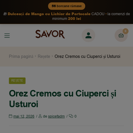
56
borcane rămase
Dulceață de Mango cu Lichior de Portocale
🎁
CADOU
la comenzi de
200 lei
minimum
0
Prima pagină
Rețete
Orez Cremos cu Ciuperci și Usturoi
REȚETE
Orez Cremos cu Ciuperci și
Usturoi
mai 12, 2026
de
spicefadm
0