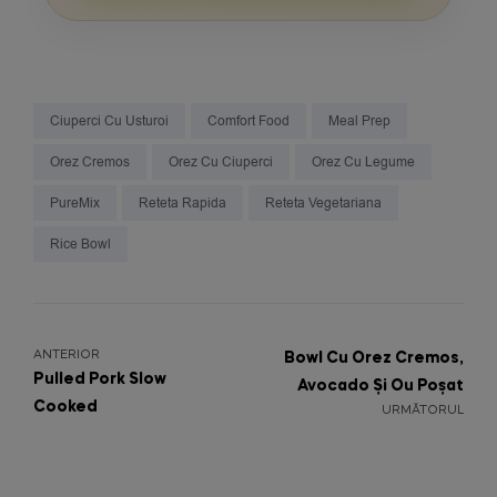
Ciuperci Cu Usturoi
Comfort Food
Meal Prep
Orez Cremos
Orez Cu Ciuperci
Orez Cu Legume
PureMix
Reteta Rapida
Reteta Vegetariana
Rice Bowl
ANTERIOR
Bowl Cu Orez Cremos,
Pulled Pork Slow
Avocado Și Ou Poșat
Cooked
URMĂTORUL