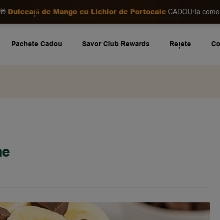
Dulceață de Mango cu Lichior de Portocale
•
🎁
CADOU
la com
Pachete Cadou
Savor Club Rewards
Rețete
Co
ne