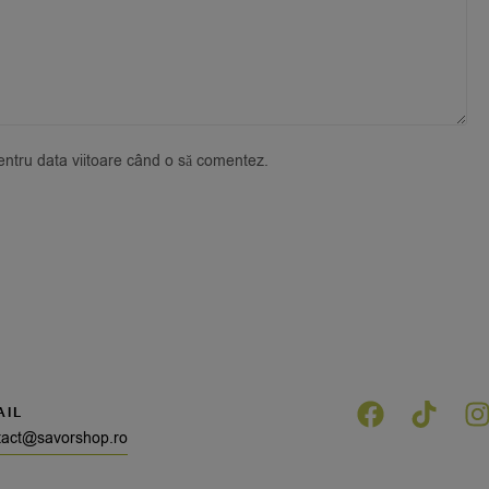
pentru data viitoare când o să comentez.
AIL
tact@savorshop.ro