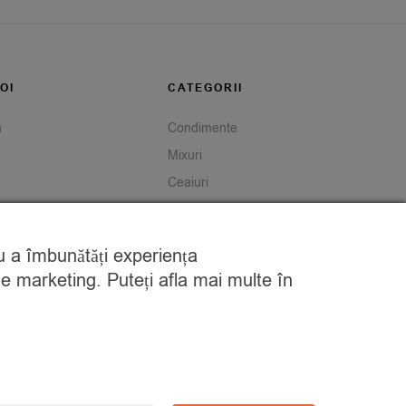
OI
CATEGORII
m
Condimente
Mixuri
Ceaiuri
Caută
tru a îmbunătăți experiența
de marketing. Puteți afla mai multe în