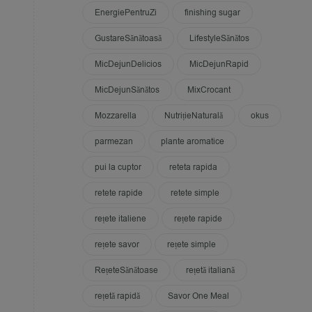
EnergiePentruZi
finishing sugar
GustareSănătoasă
LifestyleSănătos
MicDejunDelicios
MicDejunRapid
MicDejunSănătos
MixCrocant
Mozzarella
NutrițieNaturală
okus
parmezan
plante aromatice
pui la cuptor
reteta rapida
retete rapide
retete simple
rețete italiene
rețete rapide
rețete savor
rețete simple
RețeteSănătoase
rețetă italiană
rețetă rapidă
Savor One Meal