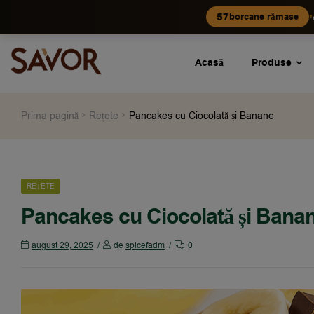
•
57
borcane rămase
Acasă
Produse
Prima pagină
Rețete
Pancakes cu Ciocolată și Banane
REȚETE
Pancakes cu Ciocolată și Bana
august 29, 2025
de
spicefadm
0