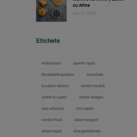
cu Afine
iulie 31, 2026
Etichete
Antioxidanți
aperitiv rapid
BreakfastInspiration
bruschete
bucătărie italiană
cartofi crocanti
cartofi la cuptor
cartofi wedges
ceai artizanal
cină rapidă
comfort food
desert elegant
desert rapid
EnergieNaturală