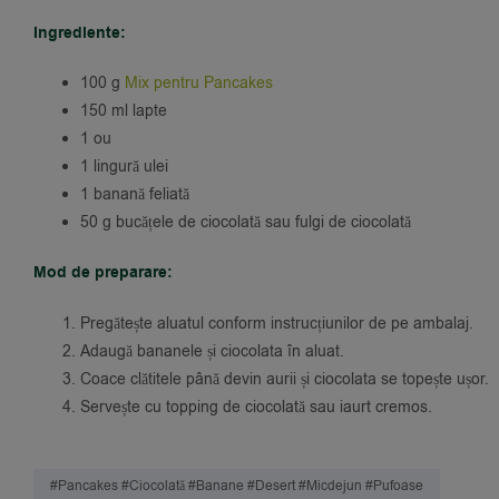
Ingrediente:
100 g
Mix pentru Pancakes
150 ml lapte
1 ou
1 lingură ulei
1 banană feliată
50 g bucățele de ciocolată sau fulgi de ciocolată
Mod de preparare:
Pregătește aluatul conform instrucțiunilor de pe ambalaj.
Adaugă bananele și ciocolata în aluat.
Coace clătitele până devin aurii și ciocolata se topește ușor.
Servește cu topping de ciocolată sau iaurt cremos.
#pancakes #ciocolată #banane #desert #micdejun #pufoase