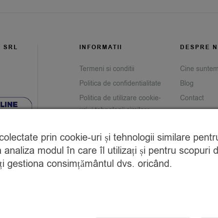
G SRL
INFORMATII
DESPRE N
Termeni si conditii
Cine sunte
Politica de confidentialitate
Blog
Politica de utilizare cookie-
Contact
uri și tehnologii similare
Prelucrarea datelor cu
e colectate prin cookie-uri și tehnologii similare pen
caracter personal
analiza modul în care îl utilizați și pentru scopuri 
Returnare produse
teți gestiona consimțământul dvs. oricând.
Savor Club Rewards