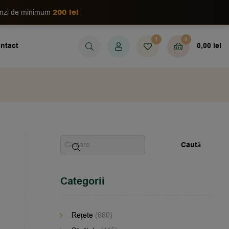
200 lei
enzi de minimum
1
0
ntact
0,00
lei
Categorii
Rețete
(660)