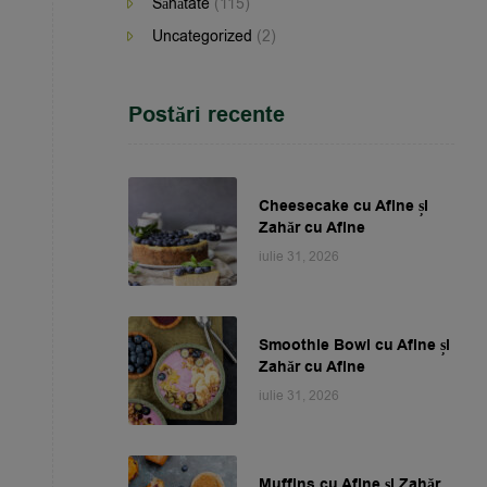
Sănătate
(115)
Uncategorized
(2)
Postări recente
Cheesecake cu Afine și
Zahăr cu Afine
iulie 31, 2026
Smoothie Bowl cu Afine și
Zahăr cu Afine
iulie 31, 2026
Muffins cu Afine și Zahăr