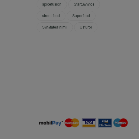
spicefusion
StartSănătos
street food
Superfood
SănătateaInimii
Usturoi