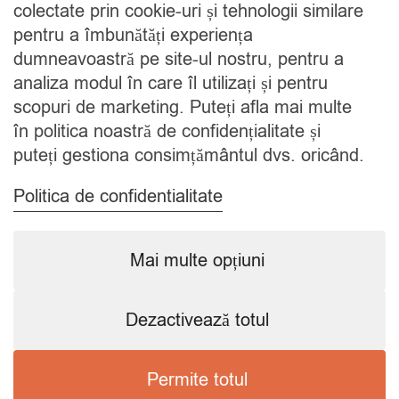
colectate prin cookie-uri și tehnologii similare
Blog
pentru a îmbunătăți experiența
Contact
dumneavoastră pe site-ul nostru, pentru a
analiza modul în care îl utilizați și pentru
CATEGORII
scopuri de marketing. Puteți afla mai multe
în politica noastră de confidențialitate și
Condimente
puteți gestiona consimțământul dvs. oricând.
Mixuri
Ceaiuri
Politica de confidentialitate
Caută
Mai multe opțiuni
Dezactivează totul
Copyright © 2024 SavorShop
.
Toate drepturile rezervate.
Permite totul