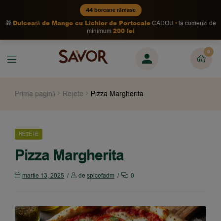
44
borcane rămase
Dulceață de Mango cu Lichior de Portocale
🎁
CADOU
la comenzi de
200 lei
minimum
0
Prima pagină
Rețete
Pizza Margherita
REȚETE
Pizza Margherita
martie 13, 2025
de
spicefadm
0