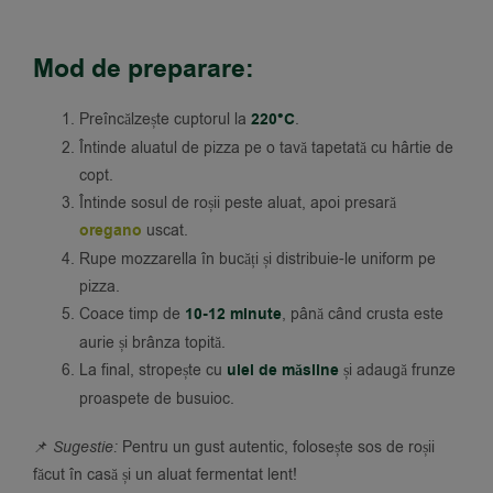
Mod de preparare:
Preîncălzește cuptorul la
220°C
.
Întinde aluatul de pizza pe o tavă tapetată cu hârtie de
copt.
Întinde sosul de roșii peste aluat, apoi presară
oregano
uscat.
Rupe mozzarella în bucăți și distribuie-le uniform pe
pizza.
Coace timp de
10-12 minute
, până când crusta este
aurie și brânza topită.
La final, stropește cu
ulei de măsline
și adaugă frunze
proaspete de busuioc.
📌
Sugestie:
Pentru un gust autentic, folosește sos de roșii
făcut în casă și un aluat fermentat lent!