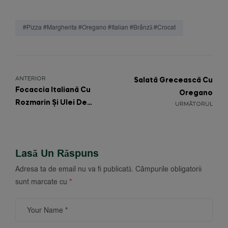
#pizza #margherita #oregano #italian #brânză #crocat
ANTERIOR
Salată Grecească Cu
Focaccia Italiană Cu
Oregano
Rozmarin Și Ulei De
URMĂTORUL
Măsline
Lasă Un Răspuns
Adresa ta de email nu va fi publicată.
Câmpurile obligatorii
sunt marcate cu
*