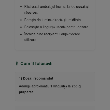
Păstrează ambalajul închis, la loc
uscat și
răcoros
.
Ferește de lumină directă și umiditate.
Folosește o linguriță uscată pentru dozare.
Închide bine recipientul după fiecare
utilizare.
🥄 Cum îl folosești
1) Dozaj recomandat
Adaugă aproximativ
1 linguriță
la
250 g
preparat
.