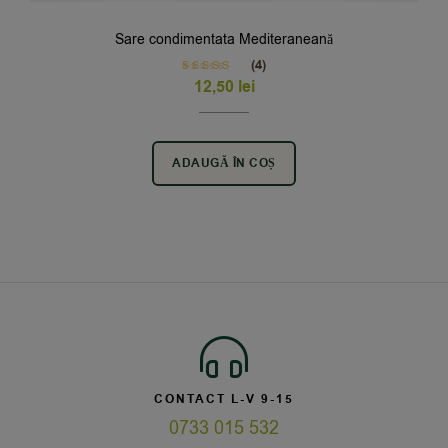
Sare condimentata Mediteraneană
(4)
Rated
5.00
12,50
lei
out of 5
ADAUGĂ ÎN COȘ
CONTACT L-V 9-15
0733 015 532