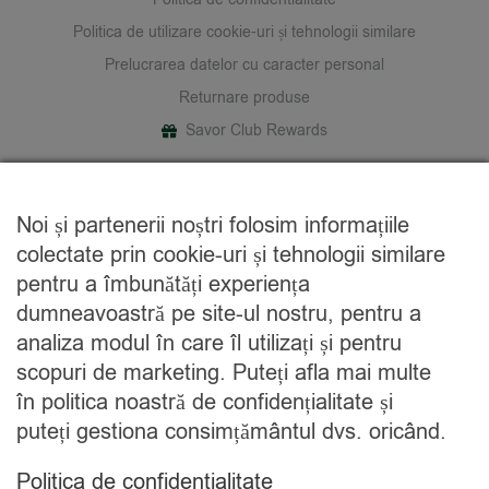
Politica de utilizare cookie-uri și tehnologii similare
Prelucrarea datelor cu caracter personal
Returnare produse
Savor Club Rewards
DESPRE NOI
Noi și partenerii noștri folosim informațiile
Cine suntem
colectate prin cookie-uri și tehnologii similare
Blog
pentru a îmbunătăți experiența
Contact
dumneavoastră pe site-ul nostru, pentru a
analiza modul în care îl utilizați și pentru
CATEGORII
scopuri de marketing. Puteți afla mai multe
în politica noastră de confidențialitate și
Condimente
puteți gestiona consimțământul dvs. oricând.
Mixuri
Ceaiuri
Politica de confidentialitate