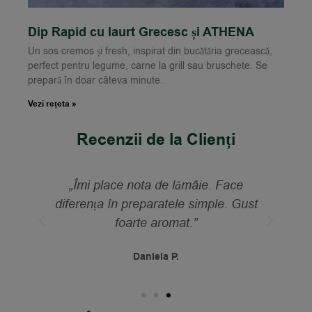
Dip Rapid cu Iaurt Grecesc și ATHENA
Un sos cremos și fresh, inspirat din bucătăria grecească,
perfect pentru legume, carne la grill sau bruschete. Se
prepară în doar câteva minute.
Vezi rețeta »
Recenzii de la Clienți
„L-am folosit peste legume la cuptor și
st
a ieșit exact gustul acela de vacanță în
Grecia.”
Giulia V.