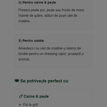
2) Pentru carne & pește
Presară peste pui, pește sau fructe de mare
înainte de gătire, alături de puțin ulei de
măsline.
3) Pentru salate
Amestecă-l cu ulei de măsline și zeamă de
lămâie pentru un dressing rapid, proaspăt și
aromat.
🍽 Se potrivește perfect cu
🍗 Carne & pește
Pui la grill