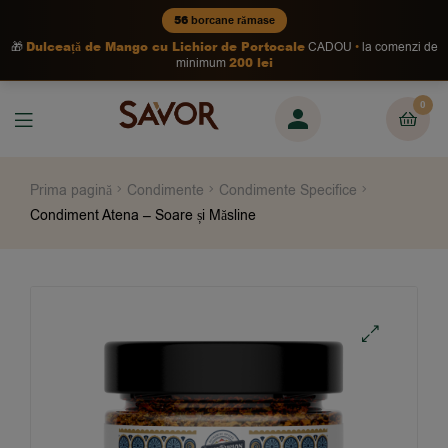
56
borcane rămase
Dulceață de Mango cu Lichior de Portocale
🎁
CADOU
la comenzi de
200 lei
minimum
0
Prima pagină
Condimente
Condimente Specifice
Condiment Atena – Soare și Măsline
🔍