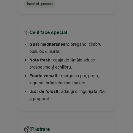
Inspirat grecesc
✨
Ce îl face special
Gust mediteranean:
oregano, cimbru,
busuioc și mărar.
Note fresh:
coaja de lămâie aduce
prospețime și echilibru.
Foarte versatil:
merge cu pui, pește,
legume, brânzeturi sau salate.
Ușor de folosit:
adaugi o linguriță la 250
g preparat.
📦
Păstrare