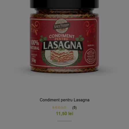
Condiment pentru Lasagna
(5)
Rated
5.00
11,50
lei
out of 5