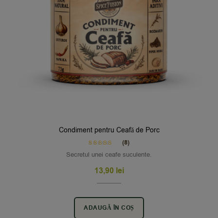
Condiment pentru Ceafă de Porc
(8)
Rated
5.00
Secretul unei ceafe suculente.
out of 5
13,90
lei
ADAUGĂ ÎN COȘ