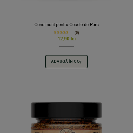
Condiment pentru Coaste de Porc
(6)
Rated
5.00
12,90
lei
out of 5
ADAUGĂ ÎN COȘ