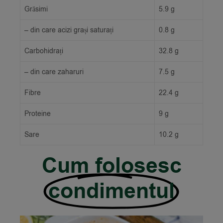
Grăsimi
5.9 g
– din care acizi grași saturați
0.8 g
Carbohidrați
32.8 g
– din care zaharuri
7.5 g
Fibre
22.4 g
Proteine
9 g
Sare
10.2 g
Cum folosesc
condimentul