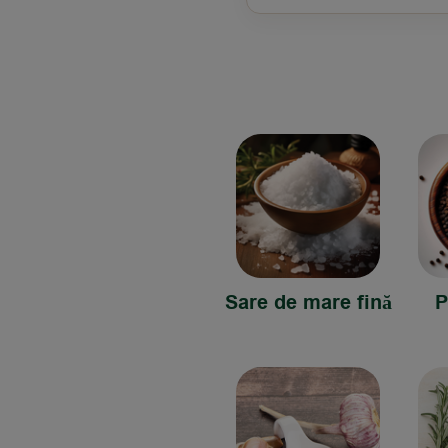
Sare de mare fină
P