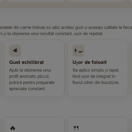
paratele din carne trebuie să aibă același gust și aceeași calitate la fie
i și la obținerea unui rezultat constant, ușor de repetat.
🥩
👨‍🍳
Gust echilibrat
Ușor de folosit
Ajută la obținerea unui
Se aplică simplu și rapid,
profil aromatic plăcut,
fiind ușor de integrat în
potrivit pentru preparate
fluxul zilnic din bucătărie.
apreciate constant.
🔥
🍴