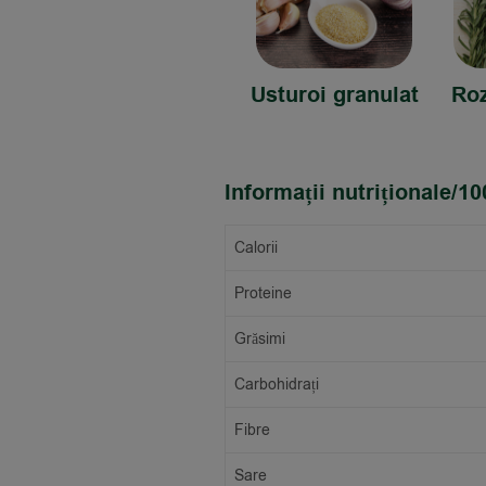
Usturoi granulat
Roz
Informații nutriționale/10
Calorii
Proteine
Grăsimi
Carbohidrați
Fibre
Sare