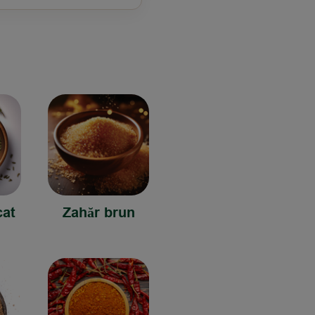
cat
Zahăr brun