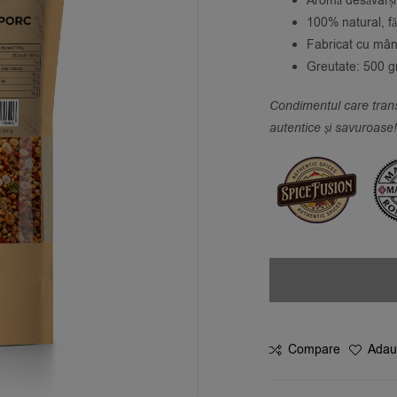
Aromă desăvârșit
100% natural, făr
Fabricat cu mân
Greutate: 500 
Condimentul care trans
autentice și savuroase!
Compare
Adaug