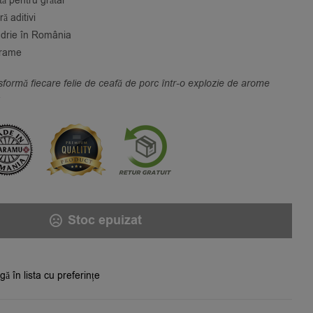
ă pentru grătar
ă aditivi
drie în România
grame
formă fiecare felie de ceafă de porc într-o explozie de arome
Stoc epuizat
ă în lista cu preferințe