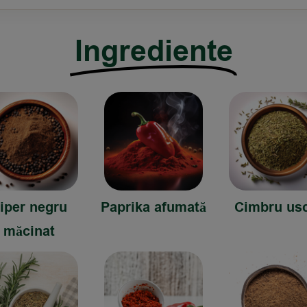
Ingrediente
iper negru
Paprika afumată
Cimbru us
măcinat