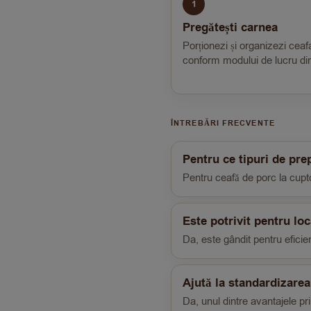
1
Pregătești carnea
Porționezi și organizezi ceaf
conform modului de lucru din
ÎNTREBĂRI FRECVENTE
Pentru ce tipuri de pre
Pentru ceafă de porc la cuptor
Este potrivit pentru loc
Da, este gândit pentru eficienț
Ajută la standardizarea
Da, unul dintre avantajele pri