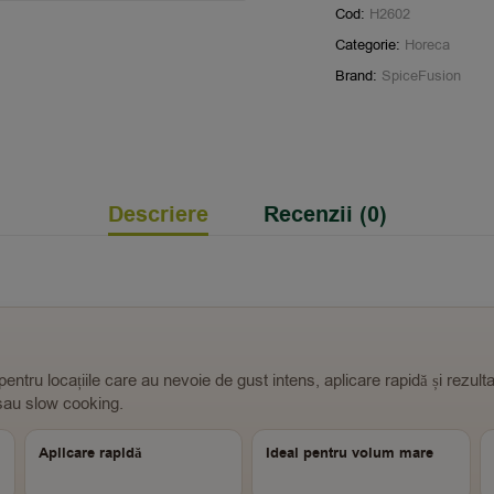
Cod:
H2602
Categorie:
Horeca
Brand:
SpiceFusion
Descriere
Recenzii (0)
tru locațiile care au nevoie de gust intens, aplicare rapidă și rezult
l sau slow cooking.
Aplicare rapidă
Ideal pentru volum mare