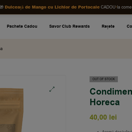
Dulceață de Mango cu Lichior de Portocale
•
🎁
CADOU
la com
Pachete Cadou
Savor Club Rewards
Rețete
Co
ca
OUT OF STOCK
Condiment
Horeca
🔍
40,00
lei