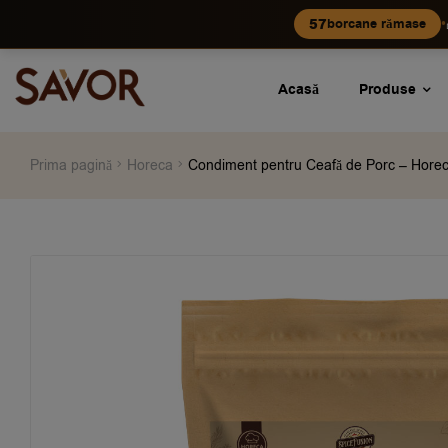
•
57
borcane rămase
Acasă
Produse
Prima pagină
Horeca
Condiment pentru Ceafă de Porc – Hore