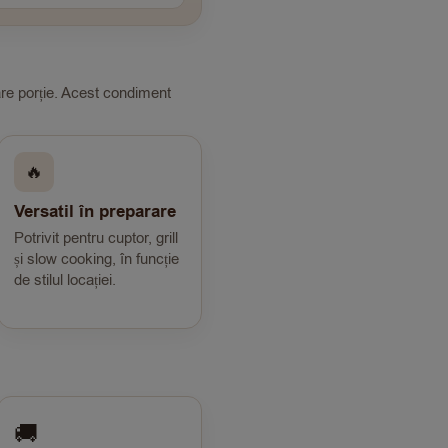
care porție. Acest condiment
🔥
Versatil în preparare
Potrivit pentru cuptor, grill
și slow cooking, în funcție
de stilul locației.
🚚