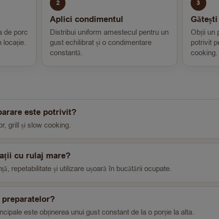
2
3
Aplici condimentul
Gătești 
a de porc
Distribui uniform amestecul pentru un
Obții un 
 locație.
gust echilibrat și o condimentare
potrivit 
constantă.
cooking.
parare este potrivit?
, grill și slow cooking.
ații cu rulaj mare?
ă, repetabilitate și utilizare ușoară în bucătării ocupate.
 preparatelor?
ncipale este obținerea unui gust constant de la o porție la alta.