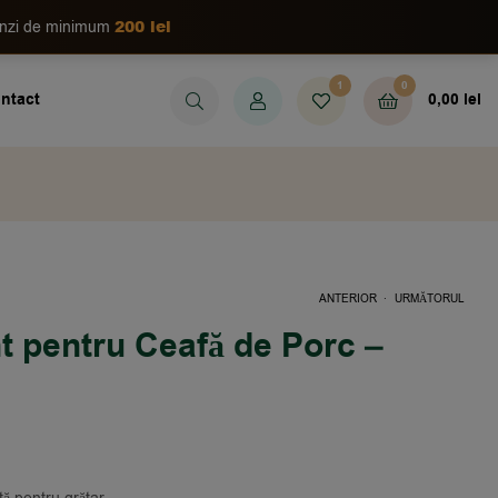
200 lei
enzi de minimum
1
0
ntact
0,00
lei
.
ANTERIOR
URMĂTORUL
 pentru Ceafă de Porc –
36,00
37,00
LEI
LEI