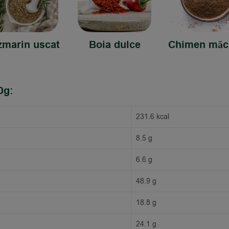
marin uscat
Boia dulce
Chimen măc
0g:
231.6 kcal
8.5 g
6.6 g
48.9 g
18.8 g
24.1 g