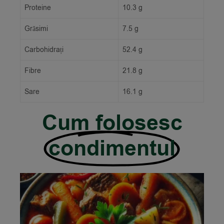
Proteine
10.3 g
Grăsimi
7.5 g
Carbohidrați
52.4 g
Fibre
21.8 g
Sare
16.1 g
Cum folosesc
condimentul