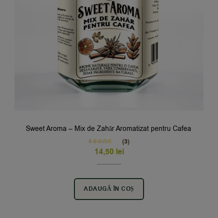
Sweet Aroma – Mix de Zahăr Aromatizat pentru Cafea
(3)
Rated
5.00
14,50
lei
out of 5
ADAUGĂ ÎN COȘ