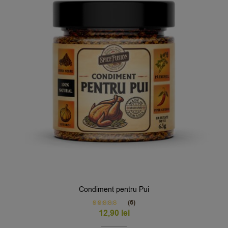
Condiment pentru Pui
(6)
Rated
5.00
12,90
lei
out of 5