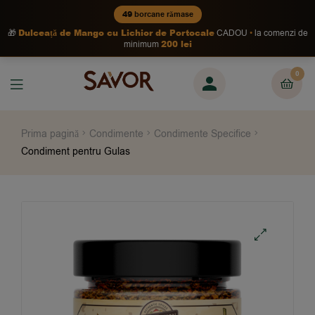
49
borcane rămase
Dulceață de Mango cu Lichior de Portocale
🎁
CADOU
la comenzi de
200 lei
minimum
0
Prima pagină
Condimente
Condimente Specifice
Condiment pentru Gulas
🔍