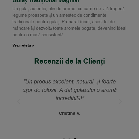
Gulaș Tradițional Maghiar
Un gulaș autentic, plin de arome, cu carne de vită fragedă,
legume proaspete și un amestec de condimente
tradiționale pentru gulaș. Preparat încet, acest fel de
mâncare își dezvoltă toate aromele bogate, devenind ideal
pentru o masă consistentă.
Vezi rețeta »
Recenzii de la Clienți
"Un produs excelent, natural, și foarte
și
ușor de folosit. A dat gulașului o aromă
l!"
incredibilă!"
Cristina V.