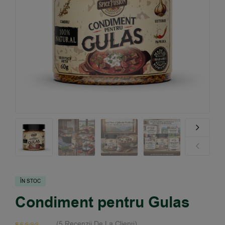
ÎN STOC
Condiment pentru Gulas
(
5
Recenzii De La Clienți)