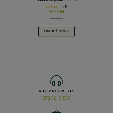
Condiment pentru Pastrav
(4)
Rated
5.00
11,50
lei
out of 5
ADAUGĂ ÎN COȘ
CONTACT L-V 9-15
0733 015 532