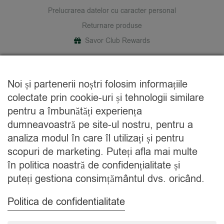
Prelucrarea datelor cu caracter personal
Returnare produse
Savor Club Rewards
DESPRE NOI
Noi și partenerii noștri folosim informațiile
Cine suntem
colectate prin cookie-uri și tehnologii similare
Blog
pentru a îmbunătăți experiența
Contact
dumneavoastră pe site-ul nostru, pentru a
analiza modul în care îl utilizați și pentru
CATEGORII
scopuri de marketing. Puteți afla mai multe
în politica noastră de confidențialitate și
Condimente
puteți gestiona consimțământul dvs. oricând.
Mixuri
Ceaiuri
Politica de confidentialitate
Caută