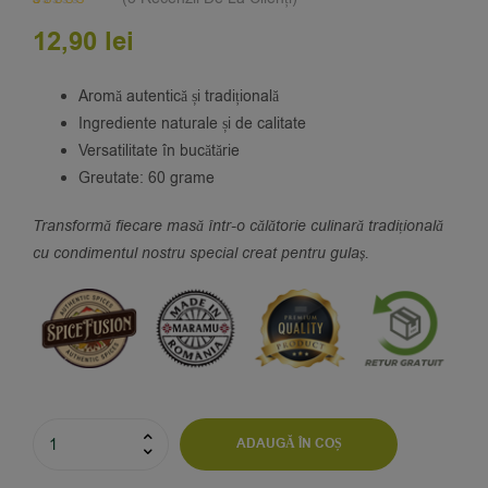
Evaluat la
5
12,90
lei
5.00
din 5 pe
baza a
evaluări de la
clienți
Aromă autentică și tradițională
Ingrediente naturale și de calitate
Versatilitate în bucătărie
Greutate: 60 grame
Transformă fiecare masă într-o călătorie culinară tradițională
cu condimentul nostru special creat pentru gulaș.
ADAUGĂ ÎN COȘ