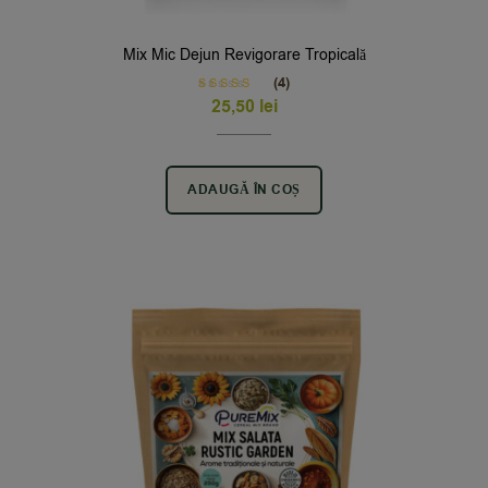
Mix Mic Dejun Revigorare Tropicală
(4)
Rated
5.00
25,50
lei
out of 5
ADAUGĂ ÎN COȘ