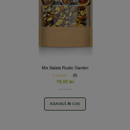
Mix Salata Rustic Garden
(5)
Rated
5.00
19,50
lei
out of 5
ADAUGĂ ÎN COȘ