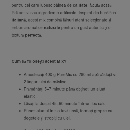
pentru cei care iubesc pâinea de
calitate
, făcută acasă,
fără aditivi sau ingrediente artificiale. Inspirat din bucătăria
italiană
, acest mix combină făinuri atent selecționate și
ierburi aromatice
naturale
pentru un gust autentic și o
textură
perfectă
.
Cum să folosești acest Mix?
Amestecați 400 g PureMix cu 280 ml apă călduță și
2 linguri ulei de măsline.
Frământați 5–7 minute până obțineți un aluat
elastic.
Lăsați la dospit 45–60 minute într-un loc cald.
Puneți aluatul într-o tavă unsă, formați gropițe cu
degetele și stropiți cu ulei.