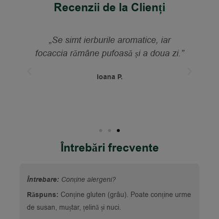
Recenzii de la Clienți
i
„Se simt ierburile aromatice, iar
„
e
focaccia rămâne pufoasă și a doua zi.”
 și
Ioana P.
Întrebări frecvente
Întrebare:
Conține alergeni?
Răspuns:
Conține gluten (grâu). Poate conține urme
de susan, muștar, țelină și nuci.