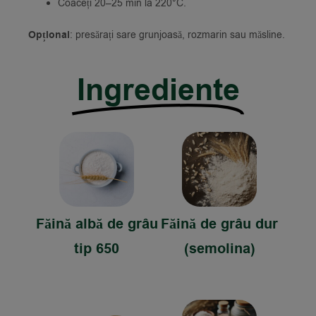
Coaceți 20–25 min la 220°C.
Opțional
: presărați sare grunjoasă, rozmarin sau măsline.
Ingrediente
Făină albă de grâu
Făină de grâu dur
tip 650
(semolina)