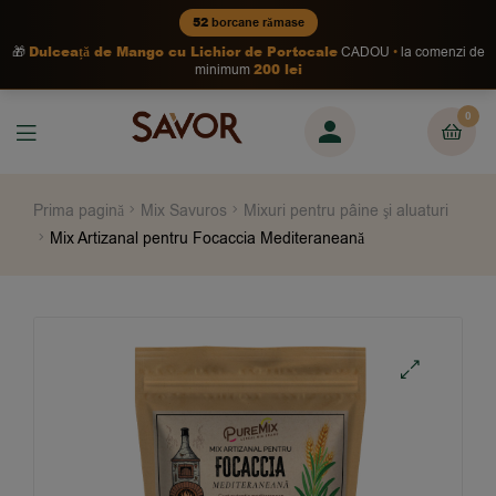
52
borcane rămase
Dulceață de Mango cu Lichior de Portocale
🎁
CADOU
la comenzi de
200 lei
minimum
0
Prima pagină
Mix Savuros
Mixuri pentru pâine şi aluaturi
Mix Artizanal pentru Focaccia Mediteraneană
🔍