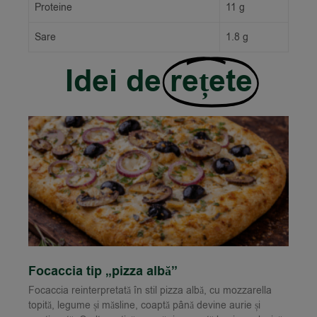
Proteine
11 g
Sare
1.8 g
Idei de
rețete
Focaccia tip „pizza albă”
Focaccia reinterpretată în stil pizza albă, cu mozzarella
topită, legume și măsline, coaptă până devine aurie și