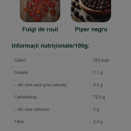
Fulgi de roșii
Piper negru
Informații nutriționale/100g:
Calorii
350 kcal
Grăsimi
1.1 g
– din care acizi grași saturați
0.2 g
Carbohidrați
72.5 g
– din care zaharuri
2 g
Fibre
2.5 g