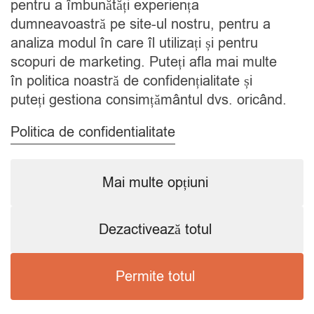
pentru a îmbunătăți experiența
Contact
dumneavoastră pe site-ul nostru, pentru a
analiza modul în care îl utilizați și pentru
CATEGORII
scopuri de marketing. Puteți afla mai multe
în politica noastră de confidențialitate și
Condimente
puteți gestiona consimțământul dvs. oricând.
Mixuri
Ceaiuri
Politica de confidentialitate
Caută
Mai multe opțiuni
Dezactivează totul
Copyright © 2024 SavorShop
.
Toate drepturile rezervate.
Permite totul
Preferințele mele de consimțământ