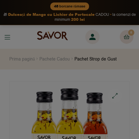
48
borcane rămase
Dulceață de Mango cu Lichior de Portocale
🎁
CADOU
la comenzi de
200 lei
minimum
0
Prima pagină
Pachete Cadou
Pachet Strop de Gust
🔍