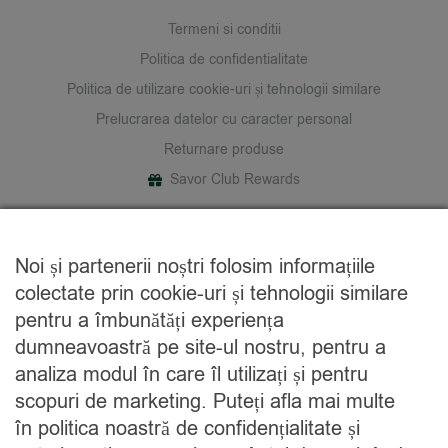
Termeni si conditii
Politica de confidentialitate
Politica de utilizare cookie-uri și tehnologii similare
Prelucrarea datelor cu caracter personal
Returnare produse
Savor Club Rewards
DESPRE NOI
Noi și partenerii noștri folosim informațiile
Cine suntem
colectate prin cookie-uri și tehnologii similare
Blog
pentru a îmbunătăți experiența
Contact
dumneavoastră pe site-ul nostru, pentru a
analiza modul în care îl utilizați și pentru
CATEGORII
scopuri de marketing. Puteți afla mai multe
în politica noastră de confidențialitate și
Condimente