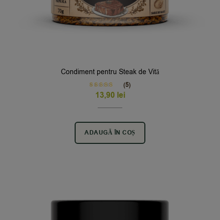
Condiment pentru Steak de Vită
(5)
Rated
5.00
13,90
lei
out of 5
ADAUGĂ ÎN COȘ