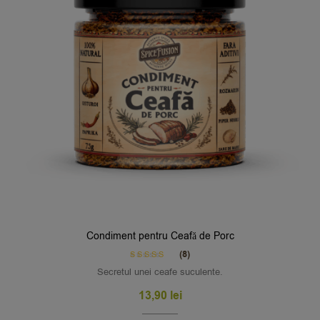
Condiment pentru Ceafă de Porc
(8)
Rated
5.00
Secretul unei ceafe suculente.
out of 5
13,90
lei