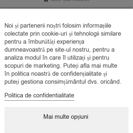
DESPRE NOI
Noi și partenerii noștri folosim informațiile
Cine suntem
colectate prin cookie-uri și tehnologii similare
Blog
pentru a îmbunătăți experiența
Contact
dumneavoastră pe site-ul nostru, pentru a
analiza modul în care îl utilizați și pentru
CATEGORII
scopuri de marketing. Puteți afla mai multe
în politica noastră de confidențialitate și
Condimente
puteți gestiona consimțământul dvs. oricând.
Mixuri
Ceaiuri
Politica de confidentialitate
Caută
Mai multe opțiuni