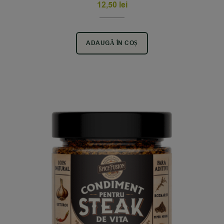
Rated
5.00
12,50
lei
out of 5
ADAUGĂ ÎN COȘ