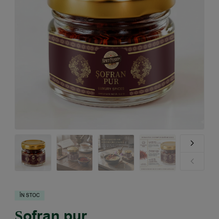
ÎN STOC
Șofran pur