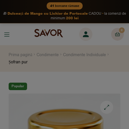
41
borcane rămase
Dulceață de Mango cu Lichior de Portocale
🎁
CADOU
la comenzi de
200 lei
minimum
0
Prima pagină
Condimente
Condimente Individuale
Șofran pur
Popular
🔍