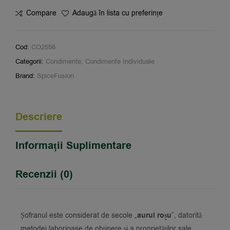
Compare
Adaugă în lista cu preferințe
Cod:
CO2556
Categorii:
Condimente
,
Condimente Individuale
Brand:
SpiceFusion
Descriere
Informații Suplimentare
Recenzii (0)
Șofranul este considerat de secole „
aurul roșu
”, datorită
metodei laborioase de obținere și a proprietăților sale