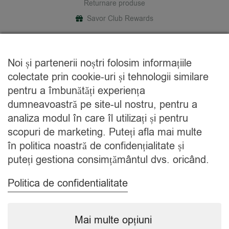
Returnare produse
Savor Club Rewards
DESPRE NOI
Noi și partenerii noștri folosim informațiile
Cine suntem
colectate prin cookie-uri și tehnologii similare
Blog
pentru a îmbunătăți experiența
Contact
dumneavoastră pe site-ul nostru, pentru a
analiza modul în care îl utilizați și pentru
CATEGORII
scopuri de marketing. Puteți afla mai multe
în politica noastră de confidențialitate și
Condimente
puteți gestiona consimțământul dvs. oricând.
Mixuri
Ceaiuri
Politica de confidentialitate
Caută
Mai multe opțiuni