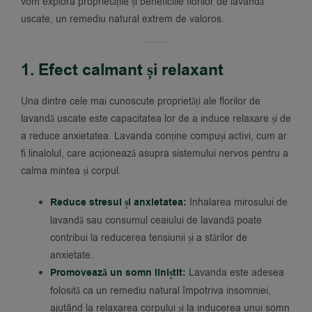
vom explora proprietățile și beneficiile florilor de lavandă
uscate, un remediu natural extrem de valoros.
1. Efect calmant și relaxant
Una dintre cele mai cunoscute proprietăți ale florilor de
lavandă uscate este capacitatea lor de a induce relaxare și de
a reduce anxietatea. Lavanda conține compuși activi, cum ar
fi linalolul, care acționează asupra sistemului nervos pentru a
calma mintea și corpul.
Reduce stresul și anxietatea:
Inhalarea mirosului de
lavandă sau consumul ceaiului de lavandă poate
contribui la reducerea tensiunii și a stărilor de
anxietate.
Promovează un somn liniștit:
Lavanda este adesea
folosită ca un remediu natural împotriva insomniei,
ajutând la relaxarea corpului și la inducerea unui somn