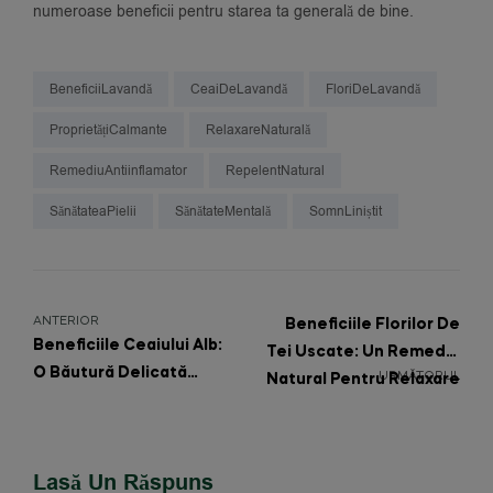
numeroase beneficii pentru starea ta generală de bine.
BeneficiiLavandă
CeaiDeLavandă
FloriDeLavandă
ProprietățiCalmante
RelaxareNaturală
RemediuAntiinflamator
RepelentNatural
SănătateaPielii
SănătateMentală
SomnLiniștit
ANTERIOR
Beneficiile Florilor De
Beneficiile Ceaiului Alb:
Tei Uscate: Un Remediu
O Băutură Delicată
URMĂTORUL
Natural Pentru Relaxare
Pentru Sănătate Și
Și Sănătate
Vitalitate
Lasă Un Răspuns