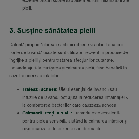
eczeme, arsuri solare sau alte afecțiuni inflamatorii ale
pielii.
3. Susține sănătatea pielii
Datorită proprietăților sale antimicrobiene și antiinflamatorii,
florile de lavandă uscate sunt utilizate frecvent în produse de
îngrijire a pielii și pentru tratarea afecțiunilor cutanate.
Lavanda ajută la curățarea și calmarea pielii, fiind benefică în
cazul acneei sau iritațiilor.
Tratează acneea:
Uleiul esențial de lavandă sau
infuziile de lavandă pot ajuta la reducerea inflamației și
la combaterea bacteriilor care cauzează acneea.
Calmează iritațiile pielii:
Lavanda este excelentă
pentru pielea sensibilă, ajutând la calmarea iritațiilor și
roșeții cauzate de eczeme sau dermatite.