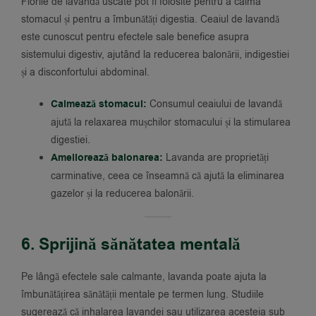
Florile de lavandă uscate pot fi folosite pentru a calma
stomacul și pentru a îmbunătăți digestia. Ceaiul de lavandă
este cunoscut pentru efectele sale benefice asupra
sistemului digestiv, ajutând la reducerea balonării, indigestiei
și a disconfortului abdominal.
Calmează stomacul:
Consumul ceaiului de lavandă
ajută la relaxarea mușchilor stomacului și la stimularea
digestiei.
Ameliorează balonarea:
Lavanda are proprietăți
carminative, ceea ce înseamnă că ajută la eliminarea
gazelor și la reducerea balonării.
6. Sprijină sănătatea mentală
Pe lângă efectele sale calmante, lavanda poate ajuta la
îmbunătățirea sănătății mentale pe termen lung. Studiile
sugerează că inhalarea lavandei sau utilizarea acesteia sub