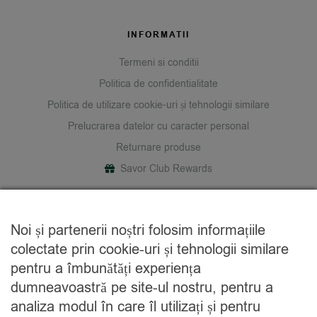
INFORMATII
Termeni si conditii
Politica de confidentialitate
Politica de utilizare cookie-uri și tehnologii similare
Prelucrarea datelor cu caracter personal
Returnare produse
Savor Club Rewards
DESPRE NOI
Noi și partenerii noștri folosim informațiile
Cine suntem
colectate prin cookie-uri și tehnologii similare
Blog
pentru a îmbunătăți experiența
Contact
dumneavoastră pe site-ul nostru, pentru a
analiza modul în care îl utilizați și pentru