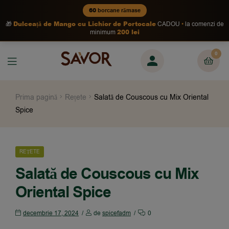
60
borcane rămase
Dulceață de Mango cu Lichior de Portocale
🎁
CADOU
la comenzi de
200 lei
minimum
0
Prima pagină
Rețete
Salată de Couscous cu Mix Oriental
Spice
REȚETE
Salată de Couscous cu Mix
Oriental Spice
decembrie 17, 2024
de
spicefadm
0