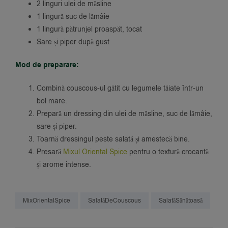
2 linguri ulei de măsline
1 lingură suc de lămâie
1 lingură pătrunjel proaspăt, tocat
Sare și piper după gust
Mod de preparare:
Combină couscous-ul gătit cu legumele tăiate într-un
bol mare.
Prepară un dressing din ulei de măsline, suc de lămâie,
sare și piper.
Toarnă dressingul peste salată și amestecă bine.
Presară
Mixul Oriental Spice
pentru o textură crocantă
și arome intense.
MixOrientalSpice
SalatăDeCouscous
SalatăSănătoasă