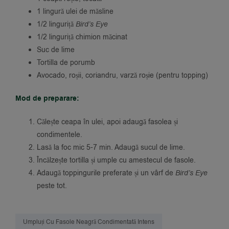
1 lingură ulei de măsline
1/2 linguriță
Bird’s Eye
1/2 linguriță chimion măcinat
Suc de lime
Tortilla de porumb
Avocado, roșii, coriandru, varză roșie (pentru topping)
Mod de preparare:
Călește ceapa în ulei, apoi adaugă fasolea și
condimentele.
Lasă la foc mic 5-7 min. Adaugă sucul de lime.
Încălzește tortilla și umple cu amestecul de fasole.
Adaugă toppingurile preferate și un vârf de
Bird’s Eye
peste tot.
Umpluți Cu Fasole Neagră Condimentată Intens