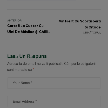
ANTERIOR
Vin Fiert Cu Scorțișoară
Cartofi La Cuptor Cu
Și Citrice
Ulei De Măsline Și Chilli
URMĂTORUL
Bird’s Eye
Lasă Un Răspuns
Adresa ta de email nu va fi publicată.
Câmpurile obligatorii
sunt marcate cu
*