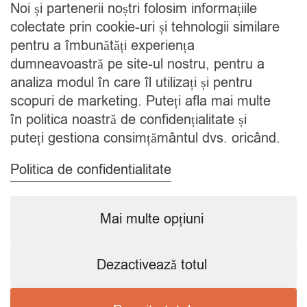
Noi și partenerii noștri folosim informațiile
Cine suntem
colectate prin cookie-uri și tehnologii similare
Blog
pentru a îmbunătăți experiența
Contact
dumneavoastră pe site-ul nostru, pentru a
analiza modul în care îl utilizați și pentru
CATEGORII
scopuri de marketing. Puteți afla mai multe
în politica noastră de confidențialitate și
Condimente
puteți gestiona consimțământul dvs. oricând.
Mixuri
Ceaiuri
Politica de confidentialitate
Caută
Mai multe opțiuni
Dezactivează totul
Copyright © 2024 SavorShop
.
Toate drepturile rezervate.