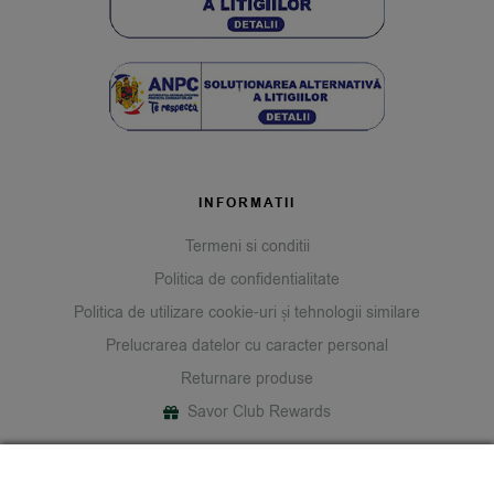
INFORMATII
Termeni si conditii
Politica de confidentialitate
Politica de utilizare cookie-uri și tehnologii similare
Prelucrarea datelor cu caracter personal
Returnare produse
Savor Club Rewards
DESPRE NOI