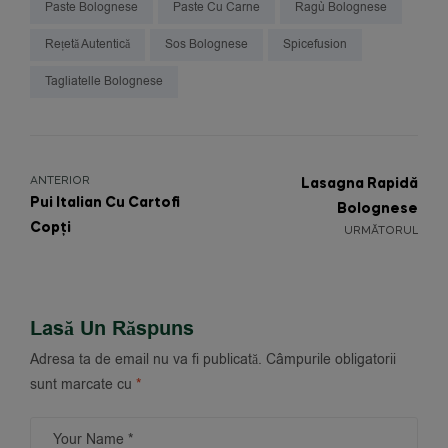
Paste Bolognese
Paste Cu Carne
Ragù Bolognese
Rețetă Autentică
Sos Bolognese
Spicefusion
Tagliatelle Bolognese
ANTERIOR
Lasagna Rapidă
Pui Italian Cu Cartofi
Bolognese
Copți
URMĂTORUL
Lasă Un Răspuns
Adresa ta de email nu va fi publicată.
Câmpurile obligatorii
sunt marcate cu
*