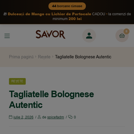
44
borcane rămase
Dulceață de Mango cu Lichior de Portocale
🎁
CADOU
la comenzi de
200 lei
minimum
0
Prima pagină
Rețete
Tagliatelle Bolognese Autentic
REȚETE
Tagliatelle Bolognese
Autentic
iulie 2, 2026
de
spicefadm
0