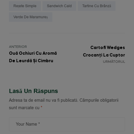
Rețete Simple
Sandwich Cald
Tartine Cu Brânză
Verde De Maramureș
ANTERIOR
Cartofi Wedges
Ouă Ochiuri Cu Aromă
Crocanți La Cuptor
De Leurdă Și Cimbru
URMĂTORUL
Lasă Un Răspuns
Adresa ta de email nu va fi publicată.
Câmpurile obligatorii
sunt marcate cu
*