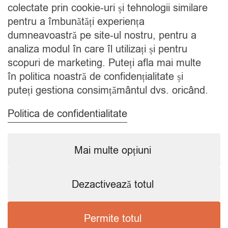
colectate prin cookie-uri și tehnologii similare
Blog
pentru a îmbunătăți experiența
Contact
dumneavoastră pe site-ul nostru, pentru a
analiza modul în care îl utilizați și pentru
CATEGORII
scopuri de marketing. Puteți afla mai multe
în politica noastră de confidențialitate și
Condimente
puteți gestiona consimțământul dvs. oricând.
Mixuri
Ceaiuri
Politica de confidentialitate
Caută
Mai multe opțiuni
Dezactivează totul
Copyright © 2024 SavorShop
.
Toate drepturile rezervate.
Permite totul