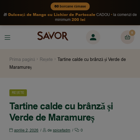
60
borcane rămase
Dulceață de Mango cu Lichior de Portocale
🎁
CADOU
la comenzi de
200 lei
minimum
0
Prima pagină
Rețete
Tartine calde cu brânză și Verde de
Maramureș
REȚETE
Tartine calde cu brânză și
Verde de Maramureș
aprilie 2, 2026
de
spicefadm
0