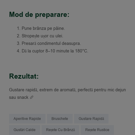
Mod de preparare:
Pune brânza pe pâine.
Stropește ușor cu ulei.
Presară condimentul deasupra.
Dă la cuptor 8–10 minute la 180°C.
Rezultat:
Gustare rapidă, extrem de aromată, perfectă pentru mic dejun
sau snack 🥖
Aperitive Rapide
Bruschete
Gustare Rapidă
Gustări Calde
Rețete Cu Brânză
Rețete Rustice