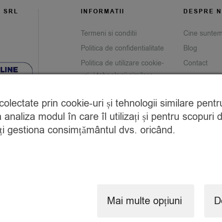
G SRL
INFORMATII
DESPRE N
Termeni si conditii
Cine sunte
Politica de confidentialitate
Blog
Politica de utilizare cookie-
Contact
uri și tehnologii similare
Prelucrarea datelor cu
e colectate prin cookie-uri și tehnologii similare pen
caracter personal
analiza modul în care îl utilizați și pentru scopuri 
Returnare produse
teți gestiona consimțământul dvs. oricând.
Savor Club Rewards
Copyright © 2024 SavorShop
.
Toate drepturile rezervate.
Mai multe opțiuni
D