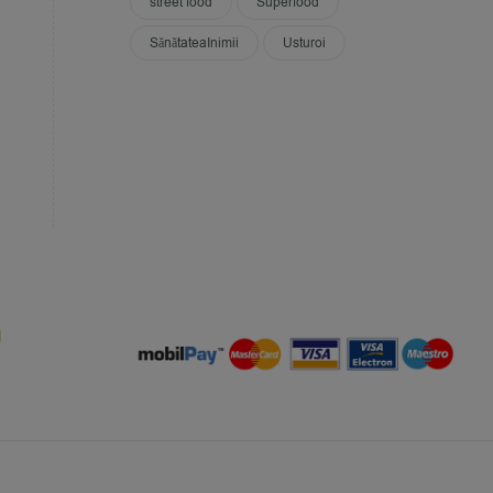
street food
Superfood
SănătateaInimii
Usturoi