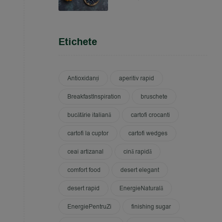
Etichete
Antioxidanți
aperitiv rapid
BreakfastInspiration
bruschete
bucătărie italiană
cartofi crocanti
cartofi la cuptor
cartofi wedges
ceai artizanal
cină rapidă
comfort food
desert elegant
desert rapid
EnergieNaturală
EnergiePentruZi
finishing sugar