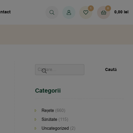
1
0
ntact
0,00
lei
Categorii
Rețete
(660)
Sănătate
(115)
Uncategorized
(2)