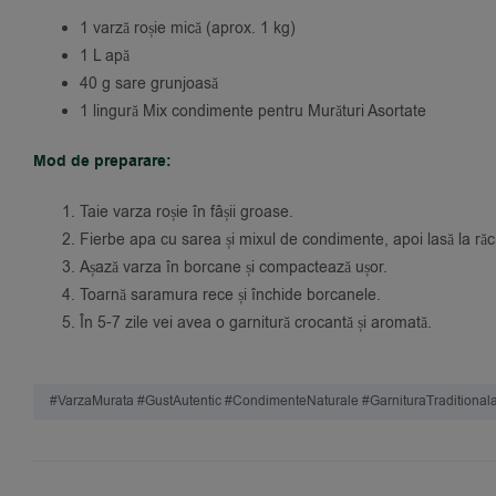
1 varză roșie mică (aprox. 1 kg)
1 L apă
40 g sare grunjoasă
1 lingură Mix condimente pentru Murături Asortate
Mod de preparare:
Taie varza roșie în fâșii groase.
Fierbe apa cu sarea și mixul de condimente, apoi lasă la răci
Așază varza în borcane și compactează ușor.
Toarnă saramura rece și închide borcanele.
În 5-7 zile vei avea o garnitură crocantă și aromată.
#varzaMurata #gustAutentic #condimenteNaturale #garnituraTraditiona