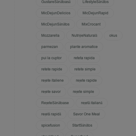
GustareSănătoasă
LifestyleSănătos
MicDejunDelicios
MicDejunRapid
MicDejunSănătos
MixCrocant
Mozzarella
NutrițieNaturală
okus
parmezan
plante aromatice
pui la cuptor
reteta rapida
retete rapide
retete simple
rețete italiene
rețete rapide
rețete savor
rețete simple
RețeteSănătoase
rețetă italiană
rețetă rapidă
Savor One Meal
spicefusion
StartSănătos