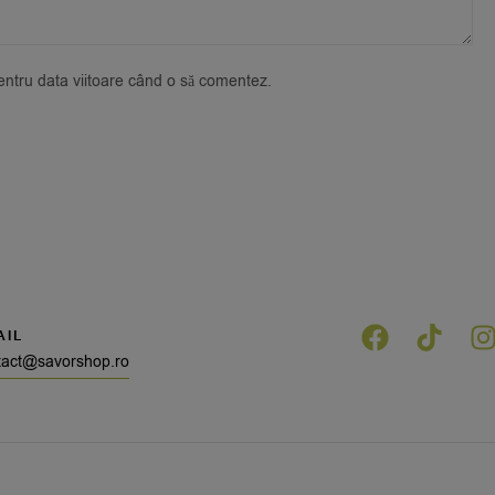
pentru data viitoare când o să comentez.
AIL
tact@savorshop.ro