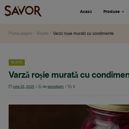
Acasă
Produse
Prima pagină
Rețete
Varză roșie murată cu condimente
REȚETE
Varză roșie murată cu condime
iulie 25, 2025
de
spicefadm
0