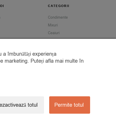
OI
CATEGORII
m
Condimente
Mixuri
Ceaiuri
Caută
tru a îmbunătăți experiența
de marketing. Puteți afla mai multe în
ezactivează totul
Permite totul