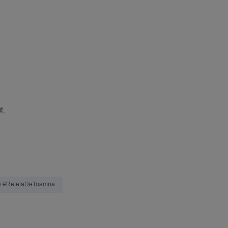
t.
la #retetaDeToamna